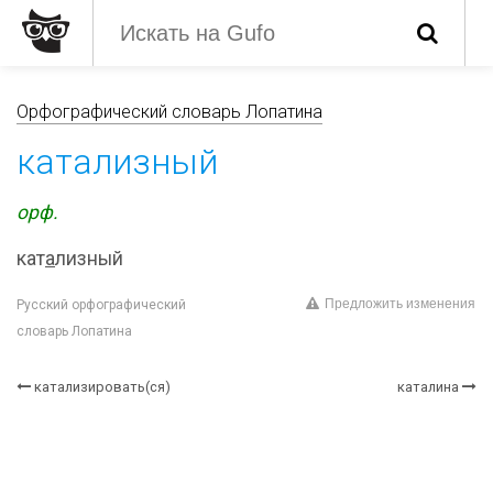
Орфографический словарь Лопатина
катализный
орф.
кат
а
лизный
Предложить изменения
Русский орфографический
словарь Лопатина
катализировать(ся)
каталина