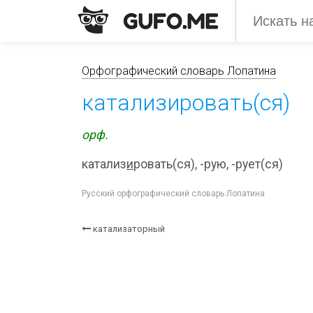
Орфографический словарь Лопатина
катализировать(ся)
орф.
катализ
и
ровать(ся), -рую, -рует(ся)
Русский орфографический словарь Лопатина
катализаторный