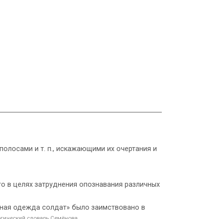
 полосами и т. п., искажающими их очертания и
го в целях затруднения опознавания различных
чная одежда солдат» было заимствовано в
гический словарь Семёнова