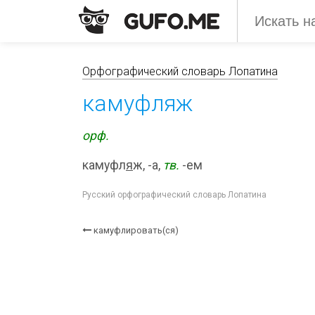
Орфографический словарь Лопатина
камуфляж
орф.
камуфл
я
ж, -а,
тв.
-ем
Русский орфографический словарь Лопатина
камуфлировать(ся)