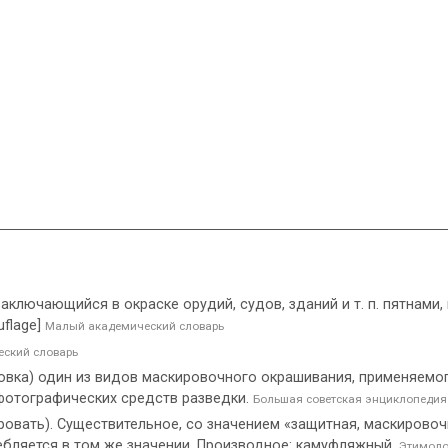
заключающийся в окраске орудий, судов, зданий и т. п. пятнами,
flage]
Малый академический словарь
ский словарь
овка) один из видов маскировочного окрашивания, применяемо
фотографических средств разведки.
Большая советская энциклопедия
ровать). Существительное, со значением «защитная, маскирово
ребляется в том же значении. Производное: камуфляжный.
Этимоло