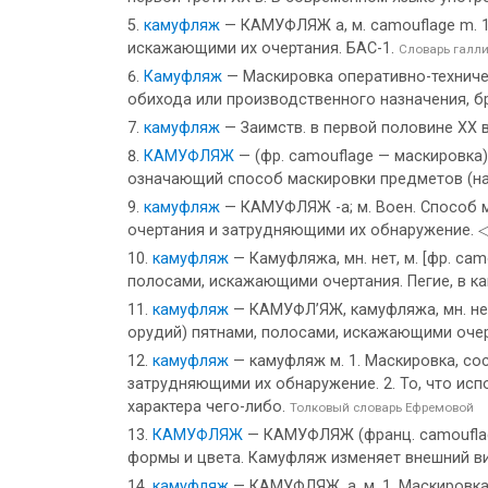
камуфляж
— КАМУФЛЯЖ а, м. camouflage m. 1.
искажающими их очертания. БАС-1.
Словарь галли
Камуфляж
— Маскировка оперативно-техниче
обихода или производственного назначения, б
камуфляж
— Заимств. в первой половине XX в
КАМУФЛЯЖ
— (фр. camouflage — маскировка)
означающий способ маскировки предметов (н
камуфляж
— КАМУФЛЯЖ -а; м. Воен. Способ ма
очертания и затрудняющими их обнаружение. ◁ 
камуфляж
— Камуфляжа, мн. нет, м. [фр. ca
полосами, искажающими очертания. Пегие, в к
камуфляж
— КАМУФЛ’ЯЖ, камуфляжа, мн. нет,
орудий) пятнами, полосами, искажающими очерт
камуфляж
— камуфляж м. 1. Маскировка, со
затрудняющими их обнаружение. 2. То, что испо
характера чего-либо.
Толковый словарь Ефремовой
КАМУФЛЯЖ
— КАМУФЛЯЖ (франц. camouflage
формы и цвета. Камуфляж изменяет внешний в
камуфляж
— КАМУФЛЯЖ, а, м. 1. Маскировка