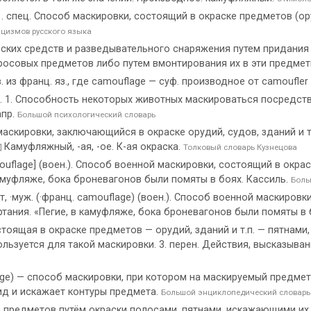
 спец. Способ маскировки, состоящий в окраске предметов (оруд
цизмов русского языка
ских средств и разведывательного снаряжения путем придания
росовых предметов либо путем вмонтирования их в эти предме
. из франц. яз., где camouflage — суф. производное от camoufle
. 1. Способность некоторых животных маскироваться посредств
апр.
Большой психологический словарь
скировки, заключающийся в окраске орудий, судов, зданий и т.
Камуфляжный, -ая, -ое. К-ая окраска.
Толковый словарь Кузнецова
mouflage] (воен.). Способ военной маскировки, состоящий в окра
амуфляже, бока броневагонов были помяты в боях. Кассиль.
Боль
 ·муж. (·франц. camouflage) (воен.). Способ военной маскировк
ания. «Пегие, в камуфляже, бока броневагонов были помяты в 
стоящая в окраске предметов — орудий, зданий и т.п. — пятнами
льзуется для такой маскировки. 3. перен. Действия, высказыван
) — способ маскировки, при котором на маскируемый предмет 
ид и искажает контуры предмета.
Большой энциклопедический словарь
 предметов путём окраски полосами, пятнами, искажающими их о