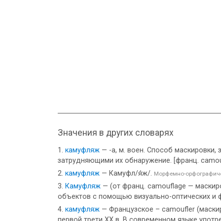
Значения в других словарях
камуфляж
— -а, м. воен. Способ маскировки, 
затрудняющими их обнаружение. [франц. camou
камуфляж
— Камуфл/я́ж/.
Морфемно-орфографиче
Камуфляж
— (от франц. camouflage — маскир
объектов с помощью визуально-оптических и 
камуфляж
— Французское – camoufler (маски
первой трети XX в. В современном языке упот