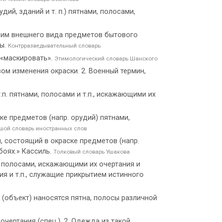
ий, зданий и т. п.) пятнами, полосами,
 им внешнего вида предметов бытового
ты.
Контрразведывательный словарь
r «маскировать».
Этимологический словарь Шанского
ом изменения окраски. 2. Военный термин,
п. пятнами, полосами и т.п., искажающими их
ске предметов (напр. орудий) пятнами,
шой словарь иностранных слов
и, состоящий в окраске предметов (напр.
боях.» Кассиль.
Толковый словарь Ушакова
, полосами, искажающими их очертания и
ия и т.п., служащие прикрытием истинного
(объект) наносятся пятна, полосы различной
чертания (спец.). 2. Одежда из такой