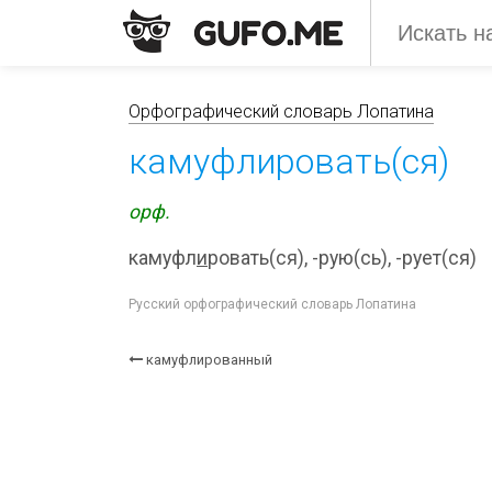
Орфографический словарь Лопатина
камуфлировать(ся)
орф.
камуфл
и
ровать(ся), -рую(сь), -рует(ся)
Русский орфографический словарь Лопатина
камуфлированный