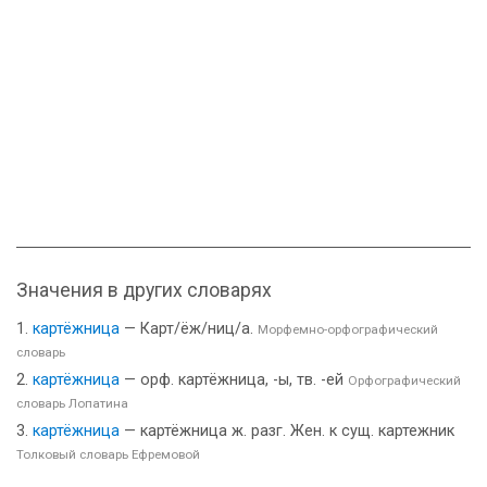
Значения в других словарях
картёжница
— Карт/ёж/ниц/а.
Морфемно-орфографический
словарь
картёжница
— орф. картёжница, -ы, тв. -ей
Орфографический
словарь Лопатина
картёжница
— картёжница ж. разг. Жен. к сущ. картежник
Толковый словарь Ефремовой