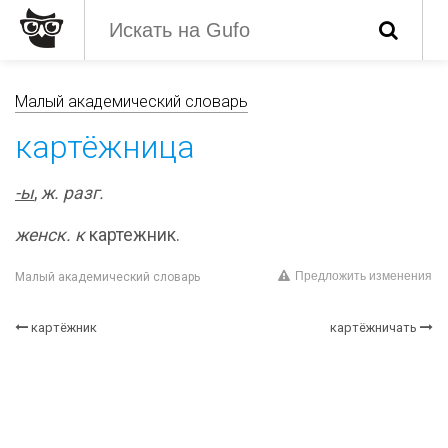
Малый академический словарь
картёжница
-ы
,
ж. разг.
женск. к
картежник.
Предложить изменения
Малый академический словарь
картёжник
картёжничать