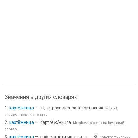
Значения в других словарях
картёжница
— -ы, ж. разг. женск. к картежник.
Малый
академический словарь
картёжница
— Карт/ёж/ниц/а.
Морфемно-орфографический
словарь
картёжница
— орф. картёжница, -ы, тв. -ей
Орфографический