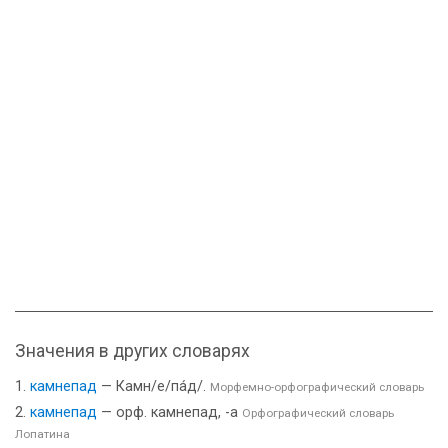
Значения в других словарях
камнепад
— Камн/е/па́д/.
Морфемно-орфографический словарь
камнепад
— орф. камнепад, -а
Орфографический словарь
Лопатина