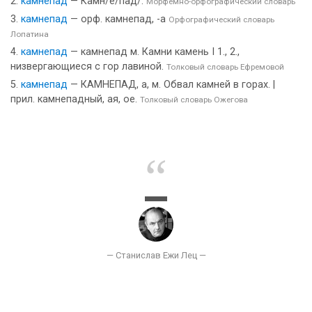
камнепад
— Камн/е/па́д/.
Морфемно-орфографический словарь
камнепад
— орф. камнепад, -а
Орфографический словарь
Лопатина
камнепад
— камнепад м. Камни камень I 1., 2.,
низвергающиеся с гор лавиной.
Толковый словарь Ефремовой
камнепад
— КАМНЕПАД, а, м. Обвал камней в горах. |
прил. камнепадный, ая, ое.
Толковый словарь Ожегова