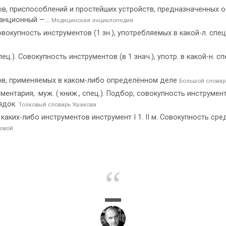
в, приспособлений и простейших устройств, предназначенных 
анционный —...
Медицинская энциклопедия
окупность инструментов (1 зн.), употребляемых в какой-л. спец
ц.). Совокупность инструментов (в 1 знач.), употр. в какой-н. 
ов, применяемых в каком-либо определённом деле
Большой словар
тария, ·муж. (·книж., спец.). Подбор, совокупность инструмент
ядок.
Толковый словарь Ушакова
 каких-либо инструментов инструмент I 1. II м. Совокупность с
овой