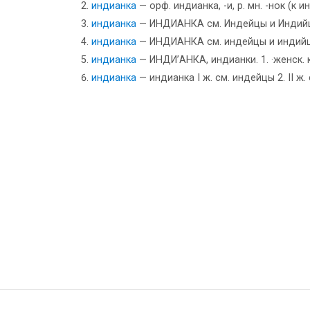
индианка
— орф. индианка, -и, р. мн. -нок (к
индианка
— ИНДИАНКА см. Индейцы и Индий
индианка
— ИНДИАНКА см. индейцы и индий
индианка
— ИНДИ’АНКА, индианки. 1. ·женск. к
индианка
— индианка I ж. см. индейцы 2. II ж.