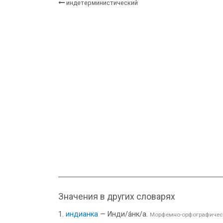
индетерминистический
Значения в других словарях
индианка
— Инди/а́нк/а.
Морфемно-орфографичес