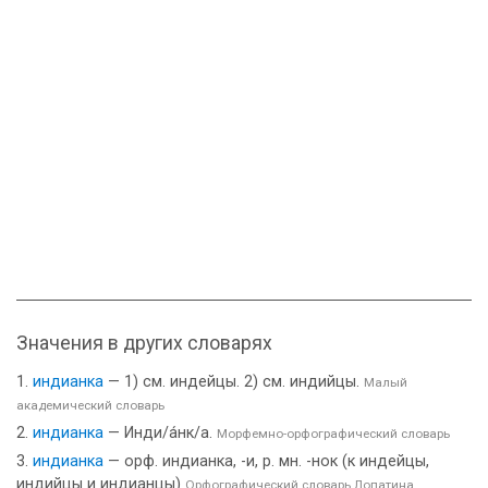
Значения в других словарях
индианка
— 1) см. индейцы. 2) см. индийцы.
Малый
академический словарь
индианка
— Инди/а́нк/а.
Морфемно-орфографический словарь
индианка
— орф. индианка, -и, р. мн. -нок (к индейцы,
индийцы и индианцы)
Орфографический словарь Лопатина