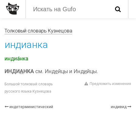
Толковый словарь Кузнецова
индианка
индиа́нка
ИНДИ
А
НКА
см. Инд
е
йцы и Инд
и
йцы.
Предложить изменения
Большой толковый словарь
русского языка Кузнецова
индетерминистический
индивид