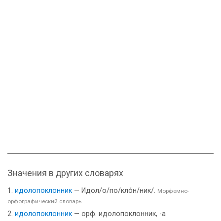
Значения в других словарях
идолопоклонник
— Идол/о/по/кло́н/ник/.
Морфемно-
орфографический словарь
идолопоклонник
— орф. идолопоклонник, -а