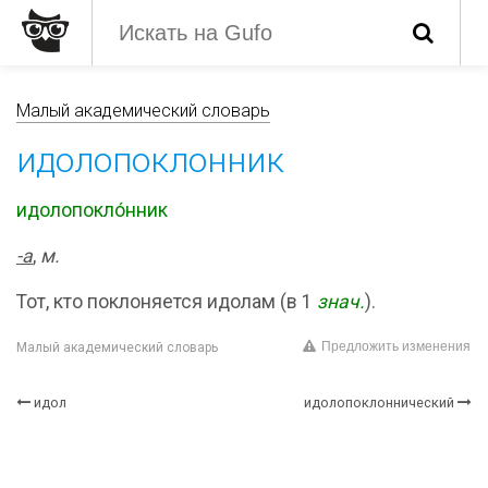
Малый академический словарь
идолопоклонник
идолопокло́нник
-а
,
м.
Тот, кто поклоняется идолам (в 1
знач.
).
Предложить изменения
Малый академический словарь
идол
идолопоклоннический