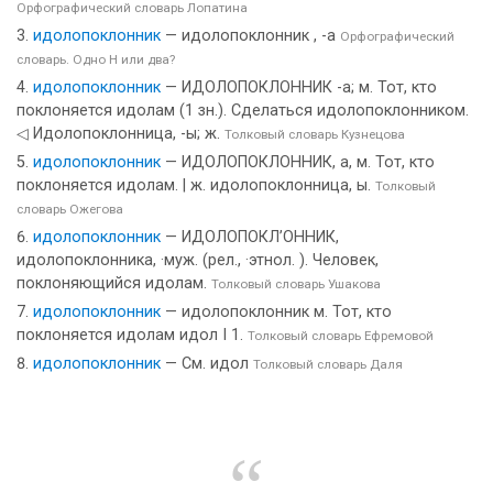
Орфографический словарь Лопатина
идолопоклонник
— идолопоклонник , -а
Орфографический
словарь. Одно Н или два?
идолопоклонник
— ИДОЛОПОКЛОННИК -а; м. Тот, кто
поклоняется идолам (1 зн.). Сделаться идолопоклонником.
◁ Идолопоклонница, -ы; ж.
Толковый словарь Кузнецова
идолопоклонник
— ИДОЛОПОКЛОННИК, а, м. Тот, кто
поклоняется идолам. | ж. идолопоклонница, ы.
Толковый
словарь Ожегова
идолопоклонник
— ИДОЛОПОКЛ’ОННИК,
идолопоклонника, ·муж. (рел., ·этнол. ). Человек,
поклоняющийся идолам.
Толковый словарь Ушакова
идолопоклонник
— идолопоклонник м. Тот, кто
поклоняется идолам идол I 1.
Толковый словарь Ефремовой
идолопоклонник
— См. идол
Толковый словарь Даля