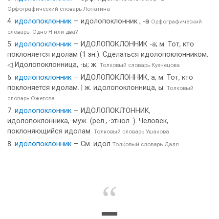
Орфографический словарь Лопатина
идолопоклонник
— идолопоклонник , -а
Орфографический
словарь. Одно Н или два?
идолопоклонник
— ИДОЛОПОКЛОННИК -а; м. Тот, кто
поклоняется идолам (1 зн.). Сделаться идолопоклонником.
◁ Идолопоклонница, -ы; ж.
Толковый словарь Кузнецова
идолопоклонник
— ИДОЛОПОКЛОННИК, а, м. Тот, кто
поклоняется идолам. | ж. идолопоклонница, ы.
Толковый
словарь Ожегова
идолопоклонник
— ИДОЛОПОКЛ’ОННИК,
идолопоклонника, ·муж. (рел., ·этнол. ). Человек,
поклоняющийся идолам.
Толковый словарь Ушакова
идолопоклонник
— См. идол
Толковый словарь Даля