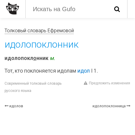
Толковый словарь Ефремовой
идолопоклонник
идолопокл
о
нник
м.
Тот, кто поклоняется идолам
идол
I 1.
Предложить изменения
Современный толковый словарь
русского языка
идолов
идолопоклонница