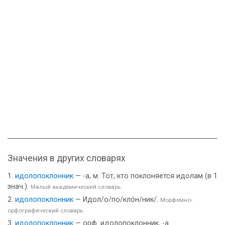
Значения в других словарях
идолопоклонник
— -а, м. Тот, кто поклоняется идолам (в 1
знач.).
Малый академический словарь
идолопоклонник
— Идол/о/по/кло́н/ник/.
Морфемно-
орфографический словарь
идолопоклонник
— орф. идолопоклонник, -а