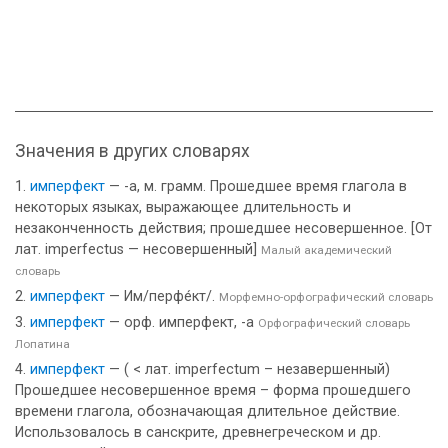
Значения в других словарях
имперфект
— -а, м. грамм. Прошедшее время глагола в
некоторых языках, выражающее длительность и
незаконченность действия; прошедшее несовершенное. [От
лат. imperfectus — несовершенный]
Малый академический
словарь
имперфект
— Им/перфе́кт/.
Морфемно-орфографический словарь
имперфект
— орф. имперфект, -а
Орфографический словарь
Лопатина
имперфект
— ( < лат. imperfectum – незавершенный)
Прошедшее несовершенное время – форма прошедшего
времени глагола, обозначающая длительное действие.
Использовалось в санскрите, древнегреческом и др.