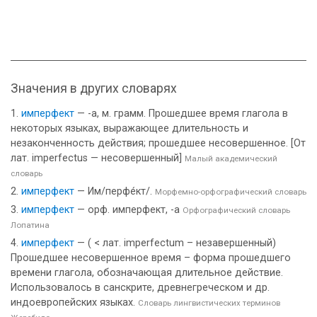
Значения в других словарях
имперфект
— -а, м. грамм. Прошедшее время глагола в
некоторых языках, выражающее длительность и
незаконченность действия; прошедшее несовершенное. [От
лат. imperfectus — несовершенный]
Малый академический
словарь
имперфект
— Им/перфе́кт/.
Морфемно-орфографический словарь
имперфект
— орф. имперфект, -а
Орфографический словарь
Лопатина
имперфект
— ( < лат. imperfectum – незавершенный)
Прошедшее несовершенное время – форма прошедшего
времени глагола, обозначающая длительное действие.
Использовалось в санскрите, древнегреческом и др.
индоевропейских языках.
Словарь лингвистических терминов