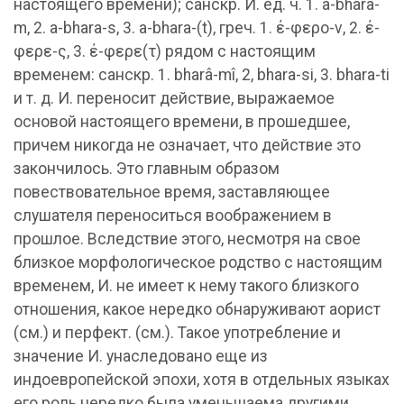
настоящего времени); санскр. И. ед. ч. 1. a-bhara-
m, 2. a-bhara-s, 3. a-bhara-(t), греч. 1. έ-φερο-ν, 2. έ-
φερε-ς, 3. έ-φερε(τ) рядом с настоящим
временем: санскр. 1. bharâ-mî, 2, bhara-si, 3. bhara-ti
и т. д. И. переносит действие, выражаемое
основой настоящего времени, в прошедшее,
причем никогда не означает, что действие это
закончилось. Это главным образом
повествовательное время, заставляющее
слушателя переноситься воображением в
прошлое. Вследствие этого, несмотря на свое
близкое морфологическое родство с настоящим
временем, И. не имеет к нему такого близкого
отношения, какое нередко обнаруживают аорист
(см.) и перфект. (см.). Такое употребление и
значение И. унаследовано еще из
индоевропейской эпохи, хотя в отдельных языках
его роль нередко была уменьшаема другими