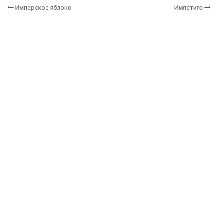
Имперское яблоко
Импетиго