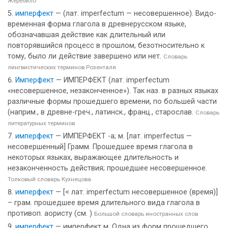
Жеребило
имперфект
— (лат. imperfectum — несовершенное). Видо-
временная форма глагола в древнерусском языке,
обозначавшая действие как длительный или
повторявшийся процесс в прошлом, безотносительно к
тому, было ли действие завершено или нет.
Словарь
лингвистических терминов Розенталя
Имперфект
— ИМПЕРФЕКТ (лат. imperfectum
«несовершенное, незаконченное»). Так наз. в разных языках
различные формы прошедшего времени, по большей части
(наприм., в древне-греч., латинск., франц., старослав.
Словарь
литературных терминов
имперфект
— ИМПЕРФЕКТ -а; м. [лат. imperfectus —
несовершенный] Грамм. Прошедшее время глагола в
некоторых языках, выражающее длительность и
незаконченность действия; прошедшее несовершенное.
Толковый словарь Кузнецова
имперфект
— [< лат. imperfectum несовершенное (время)]
– грам. прошедшее время длительного вида глагола в
противоп. аористу (см. )
Большой словарь иностранных слов
имперфект
— имперфект м. Одна из форм прошедшего