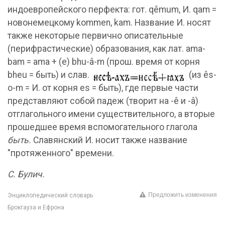
индоевропейского перфекта: гот. qêmum, И. qam =
новонемецкому kommen, kam. Название И. носят
также некоторые первично описательные
(перифрастические) образования, как лат. ama-
bam = ama + (e) bhu-â-m (прош. время от корня
bheu = быть) и слав.
(из ês-
o-m = И. от корня es = быть), где первые части
представляют собой падеж (творит на -ê и -â)
отглагольного имени существительного, а вторые
прошедшее время вспомогательного глагола
быть.
Славянский И. носит также название
"протяженного" времени.
С. Булич.
Предложить изменения
Энциклопедический словарь
Брокгауза и Ефрона