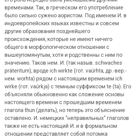
временами. Так, в греческом его употребление
было сильно сужено аористом. Под именем И. в
индоевропейских языках известны и совсем
другие образования позднейшего
происхождения, которые не имеют ничего
общего в морфологическом отношении с
вышеупомянутым, хотя и родственны с ним по
значению. Таков нем. И. (так назыв. schwaches
präteritum), вроде ich wirkte (гот. vaúrhta, др.-вер.-
нем. worhta) рядом с настоящим временем ich
wirke (гот. vaúrkja) с темным суффиксом te (ta). Его
объясняли обыкновенно как сложение основы
настоящего времени с прошедшим временем
глагола thun (делать), но теперь это объяснение
оставлено. И. немецких "неправильных" глаголов
также не есть настоящий И. и в формальном
отношении представляет собой потомка