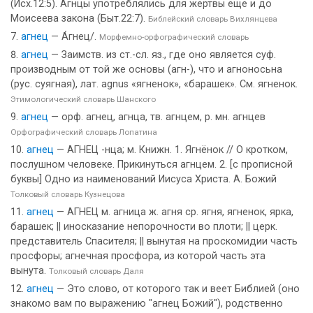
(Исх.12:5). Агнцы употреблялись для жертвы еще и до
Моисеева закона (Быт.22:7).
Библейский словарь Вихлянцева
агнец
— А́гнец/.
Морфемно-орфографический словарь
агнец
— Заимств. из ст.-сл. яз., где оно является суф.
производным от той же основы (агн-), что и агноносьна
(рус. суягная), лат. agnus «ягненок», «барашек». См. ягненок.
Этимологический словарь Шанского
агнец
— орф. агнец, агнца, тв. агнцем, р. мн. агнцев
Орфографический словарь Лопатина
агнец
— АГНЕЦ -нца; м. Книжн. 1. Ягнёнок // О кротком,
послушном человеке. Прикинуться агнцем. 2. [с прописной
буквы] Одно из наименований Иисуса Христа. А. Божий
Толковый словарь Кузнецова
агнец
— АГНЕЦ м. агница ж. агня ср. ягня, ягненок, ярка,
барашек; || иносказание непорочности во плоти; || церк.
представитель Спасителя; || вынутая на проскомидии часть
просфоры; агнечная просфора, из которой часть эта
вынута.
Толковый словарь Даля
агнец
— Это слово, от которого так и веет Библией (оно
знакомо вам по выражению "агнец Божий"), родственно