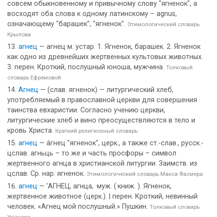
совсем обыкновенному и привычному слову "ягненок", а
восходят оба слова к одному латинскому – agnus,
означающему "барашек", "ягненок".
Этимологический словарь
Крылова
агнец
— агнец м. устар. 1. Ягненок, барашек. 2. Ягненок
как одно из древнейших жертвенных культовых животных.
3. перен. Кроткий, послушный юноша, мужчина.
Толковый
словарь Ефремовой
Агнец
— (слав. ягненок) — литургический хлеб,
употребляемый в православной церкви для совершения
таинства евхаристии. Согласно учению церкви,
литургические хлеб и вино преосуществляются в тело и
кровь Христа.
Краткий религиозный словарь
агнец
— а́гнец "ягненок", церк., а также ст.-слав., русск.-
цслав. агньць – то же и часть просфоры – символ
жертвенного агнца в христианской литургии. Заимств. из
цслав. Ср. нар. ягненок.
Этимологический словарь Макса Фасмера
агнец
— ’АГНЕЦ, агнца, ·муж. (·книж. ). Ягненок,
жертвенное животное (церк.). | перен. Кроткий, невинный
человек. «Агнец мой послушный.» Пушкин.
Толковый словарь