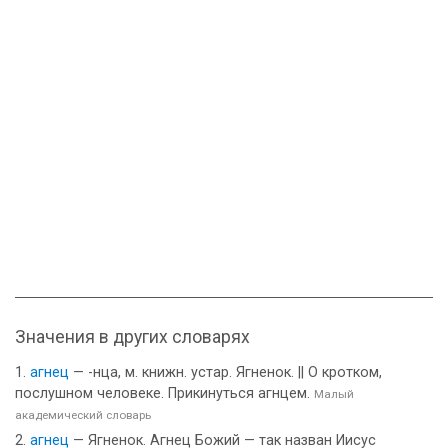
Значения в других словарях
агнец
— -нца, м. книжн. устар. Ягненок. || О кротком,
послушном человеке. Прикинуться агнцем.
Малый
академический словарь
агнец
— Ягненок. Агнец Божий — так назван Иисус