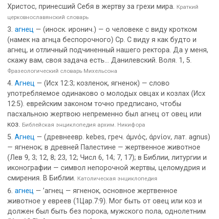
Христос, принесший Себя в жертву за грехи мира.
Краткий
церковнославянский словарь
агнец
— (иноск. иронич.) — о человеке с виду кротком
(намек на агнца беспорочного) Ср. С виду я как будто и
агнец, и отличный подчиненный нашего ректора. Да у меня,
скажу вам, своя задача есть... Данилевский. Воля. 1, 5.
Фразеологический словарь Михельсона
Агнец
— (Исх 12:3; козленок, ягненок) — слово
употребляемое одинаково о молодых овцах и козлах (Исх
12:5). еврейским законом точно предписано, чтобы
пасхальною жертвою непременно был агнец от овец или
коз.
Библейская энциклопедия архим. Никифора
Агнец
— (древнеевр. kebes, греч. άμνός, άρνίον, лат. agnus)
— ягненок; в древней Палестине — жертвенное животное
(Лев 9, 3; 12, 8; 23, 12; Числ 6, 14; 7, 17); в Библии, литургии и
иконографии — символ непорочной жертвы, целомудрия и
смирения. В Библии.
Католическая энциклопедия
агнец
— ’агнец — ягненок, основное жертвенное
животное у евреев (1Цар.7:9). Мог быть от овец или коз и
должен был быть без порока, мужского пола, однолетним