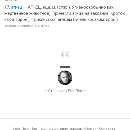
Ушакова
агнец
— АГНЕЦ, нца, м. (стар.). Ягнёнок (обычно как
жертвенное животное). Принести агнца на заклание. Кроток
как а. (ирон.). Прикинуться агнцем (очень кротким; ирон.).
Толковый словарь Ожегова
Блог
Ежи Лец
Гид по эфирным маслам «Осме»
Контакты