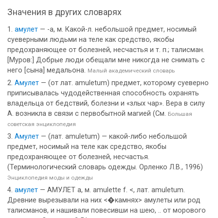
Значения в других словарях
амулет
— -а, м. Какой-л. небольшой предмет, носимый
суеверными людьми на теле как средство, якобы
предохраняющее от болезней, несчастья и т. п.; талисман.
[Муров:] Добрые люди обещали мне никогда не снимать с
него [сына] медальона.
Малый академический словарь
Амулет
— (от лат. amuletum) предмет, которому суеверно
приписывалась чудодейственная способность охранять
владельца от бедствий, болезни и «злых чар». Вера в силу
А. возникла в связи с первобытной магией (См.
Большая
советская энциклопедия
Амулет
— (лат. amuletum) — какой-либо небольшой
предмет, носимый на теле как средство, якобы
предохраняющее от болезней, несчастья.
(Терминологический словарь одежды. Орленко Л.В., 1996)
Энциклопедия моды и одежды
амулет
— АМУЛЕТ а, м. amulette f. <, лат. amuletum.
Древние вырезывали на них <�камнях> амулеты или род
талисманов, и нашивали повесивши на шею, .. от морового