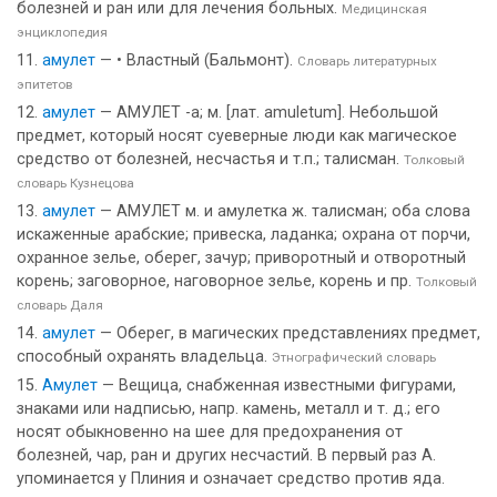
болезней и ран или для лечения больных.
Медицинская
энциклопедия
амулет
— • Властный (Бальмонт).
Словарь литературных
эпитетов
амулет
— АМУЛЕТ -а; м. [лат. amuletum]. Небольшой
предмет, который носят суеверные люди как магическое
средство от болезней, несчастья и т.п.; талисман.
Толковый
словарь Кузнецова
амулет
— АМУЛЕТ м. и амулетка ж. талисман; оба слова
искаженные арабские; привеска, ладанка; охрана от порчи,
охранное зелье, оберег, зачур; приворотный и отворотный
корень; заговорное, наговорное зелье, корень и пр.
Толковый
словарь Даля
амулет
— Оберег, в магических представлениях предмет,
способный охранять владельца.
Этнографический словарь
Амулет
— Вещица, снабженная известными фигурами,
знаками или надписью, напр. камень, металл и т. д.; его
носят обыкновенно на шее для предохранения от
болезней, чар, ран и других несчастий. В первый раз А.
упоминается у Плиния и означает средство против яда.