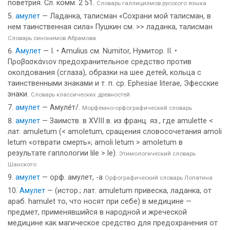
поветрия. Сл. комм. 2 51.
Словарь галлицизмов русского языка
амулет
— Ладанка, талисман «Сохрани мой талисман, в
нем таинственная сила» Пушкин см. >> ладанка, талисман
Словарь синонимов Абрамова
Амулет
— I. • Amulius см. Numitor, Нумитор. II. •
Προβασκάνιον предохранительное средство против
околдования (сглаза), образки на шее детей, кольца с
таинственными знаками и т. п. ср. Ephesiae literae, Эфесские
знаки.
Словарь классических древностей
амулет
— Амуле́т/.
Морфемно-орфографический словарь
амулет
— Заимств. в XVIII в. из франц. яз., где amulette <
лат. amuletum (< amoletum, сращения словосочетания amoli
letum «отврати смерть»; amoli letum > amoletum в
результате гаплологии lile > le).
Этимологический словарь
Шанского
амулет
— орф. амулет, -а
Орфографический словарь Лопатина
Амулет
— (истор.; лат. amuletum привеска, ладанка, от
араб. hamulet то, что носят при себе) в медицине —
предмет, применявшийся в народной и жреческой
медицине как магическое средство для предохранения от