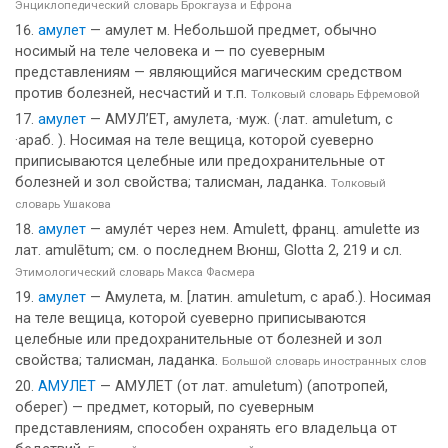
Энциклопедический словарь Брокгауза и Ефрона
амулет
— амулет м. Небольшой предмет, обычно
носимый на теле человека и — по суеверным
представлениям — являющийся магическим средством
против болезней, несчастий и т.п.
Толковый словарь Ефремовой
амулет
— АМУЛ’ЕТ, амулета, ·муж. (·лат. amuletum, с
·араб. ). Носимая на теле вещица, которой суеверно
приписываются целебные или предохранительные от
болезней и зол свойства; талисман, ладанка.
Толковый
словарь Ушакова
амулет
— амуле́т через нем. Amulett, франц. amulette из
лат. amulētum; см. о последнем Вюнш, Glotta 2, 219 и сл.
Этимологический словарь Макса Фасмера
амулет
— Амулета, м. [латин. amuletum, с араб.). Носимая
на теле вещица, которой суеверно приписываются
целебные или предохранительные от болезней и зол
свойства; талисман, ладанка.
Большой словарь иностранных слов
АМУЛЕТ
— АМУЛЕТ (от лат. amuletum) (апотропей,
оберег) — предмет, который, по суеверным
представлениям, способен охранять его владельца от