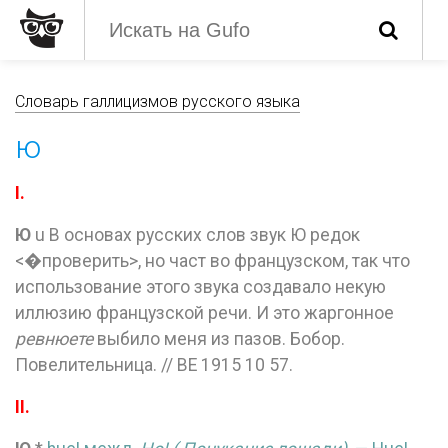
Словарь галлицизмов русского языка
ю
I.
Ю
u В основах русских слов звук Ю редок
<�проверить>, но част во французском, так что
использование этого звука создавало некую
иллюзию французской речи. И это жаргонное
ревнюете
выбило меня из пазов. Бобор.
Повелительница. // ВЕ 1915 10 57.
II.