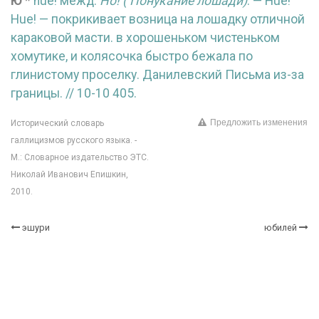
Ю
*
hue! межд.
Но! ( Понукание лошади)
. —
Hue!
Hue! — покрикивает возница на лошадку отличной
караковой масти. в хорошеньком чистеньком
хомутике, и колясочка быстро бежала по
глинистому проселку. Данилевский Письма из-за
границы. // 10-10 405.
Предложить изменения
Исторический словарь
галлицизмов русского языка. -
М.: Словарное издательство ЭТС.
Николай Иванович Епишкин,
2010.
эшури
юбилей