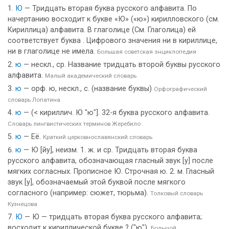
Ю
— Тридцать вторая буква русского алфавита. По
начертанию восходит к букве «Ю» («ю») кирилловского (см.
Кириллица) алфавита. В глаголице (См. Глаголица) ей
соответствует буква . Цифрового значения ни в кириллице,
ни в глаголице не имела.
Большая советская энциклопедия
ю
— нескл., ср. Название тридцать второй буквы русского
алфавита.
Малый академический словарь
ю
— орф. ю, нескл., с. (название буквы)
Орфографический
словарь Лопатина
ю
— (< кириллич. Ю "ю"]. 32-я буква русского алфавита.
Словарь лингвистических терминов Жеребило
ю
— Её.
Краткий церковнославянский словарь
ю
— Ю [йу], неизм. 1. ж. и ср. Тридцать вторая буква
русского алфавита, обозначающая гласный звук [у] после
мягких согласных. Прописное Ю. Строчная ю. 2. м. Гласный
звук [у], обозначаемый этой буквой после мягкого
согласного (например: сюжет, тюрьма).
Толковый словарь
Кузнецова
Ю
— Ю — тридцать вторая буква русского алфавита;
восходит к кириллической букве ? ("ю").
Большой