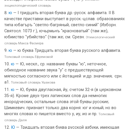
энциклопедический словарь
ю
— I тридцать вторая буква др.-русск. алфавита. II В
качестве приставки выступает в русск.-цслав. образованиях
типа юбагъръ "светло-багряный, светло-синий" (Изборн.
Святосл. 1073 г.), ючьрмьнъ "красноватый" (там же),
юбииство "убийство" (там же; см. Срезн.
Этимологический
словарь Макса Фасмера
ю
— ю буква Тридцать вторая буква русского алфавита.
Толковый словарь Ефремовой
ю
— Ю, нескл., ср. название буквы "ю", неточное,
обиходное название звука "у" с предшествующей
мягкостью согласного или с йотацией ·и·др. значения; ·срн.
а1.
Толковый словарь Ушакова
ю
— Ю, буква двугласная, йу, счетом 32-я (в церковном
35-я). Кроме двух-трех латинских слов да немногих
инородческих, остальные слова этой буквы русские;
Шимкевич. признает только два корня: юг и юный; но во
многях словах ю пишется вместо у, иу, ио и пр.
Толковый
словарь Даля
Ю
— Тридцать вторая буква русской азбуки, имеющая