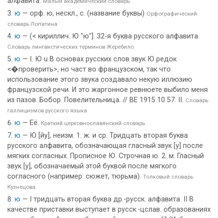
алфавита.
Малый академический словарь
ю
— орф. ю, нескл., с. (название буквы)
Орфографический
словарь Лопатина
ю
— (< кириллич. Ю "ю"]. 32-я буква русского алфавита.
Словарь лингвистических терминов Жеребило
ю
— I. Ю u В основах русских слов звук Ю редок
<�проверить>, но част во французском, так что
использование этого звука создавало некую иллюзию
французской речи. И это жаргонное ревнюете выбило меня
из пазов. Бобор. Повелительница. // ВЕ 1915 10 57. II.
Словарь
галлицизмов русского языка
ю
— Её.
Краткий церковнославянский словарь
ю
— Ю [йу], неизм. 1. ж. и ср. Тридцать вторая буква
русского алфавита, обозначающая гласный звук [у] после
мягких согласных. Прописное Ю. Строчная ю. 2. м. Гласный
звук [у], обозначаемый этой буквой после мягкого
согласного (например: сюжет, тюрьма).
Толковый словарь
Кузнецова
ю
— I тридцать вторая буква др.-русск. алфавита. II В
качестве приставки выступает в русск.-цслав. образованиях