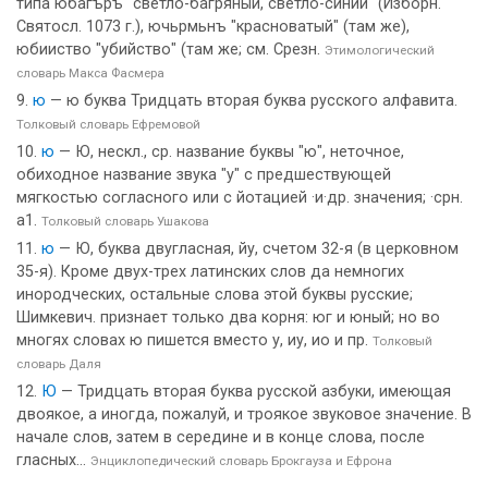
типа юбагъръ "светло-багряный, светло-синий" (Изборн.
Святосл. 1073 г.), ючьрмьнъ "красноватый" (там же),
юбииство "убийство" (там же; см. Срезн.
Этимологический
словарь Макса Фасмера
ю
— ю буква Тридцать вторая буква русского алфавита.
Толковый словарь Ефремовой
ю
— Ю, нескл., ср. название буквы "ю", неточное,
обиходное название звука "у" с предшествующей
мягкостью согласного или с йотацией ·и·др. значения; ·срн.
а1.
Толковый словарь Ушакова
ю
— Ю, буква двугласная, йу, счетом 32-я (в церковном
35-я). Кроме двух-трех латинских слов да немногих
инородческих, остальные слова этой буквы русские;
Шимкевич. признает только два корня: юг и юный; но во
многях словах ю пишется вместо у, иу, ио и пр.
Толковый
словарь Даля
Ю
— Тридцать вторая буква русской азбуки, имеющая
двоякое, а иногда, пожалуй, и троякое звуковое значение. В
начале слов, затем в середине и в конце слова, после
гласных...
Энциклопедический словарь Брокгауза и Ефрона