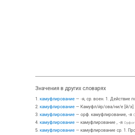
Значения в других словарях
камуфлирование
— -я, ср. воен. 1. Действие 
камуфлирование
— Камуфл/и́р/ова/ни/е [й/э]
камуфлирование
— орф. камуфлирование, -я
камуфлирование
— камуфлирование , -я
Орфог
камуфлирование
— камуфлирование ср. 1. Про