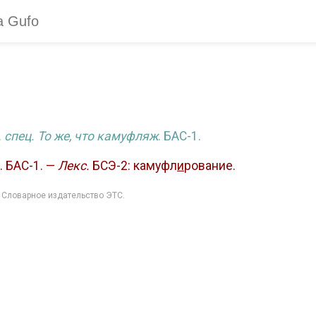
.
спец. То же, что камуфляж
. БАС-1.
. БАС-1. —
Лекс.
БСЭ-2: камуфл
и
рование.
: Словарное издательство ЭТС.