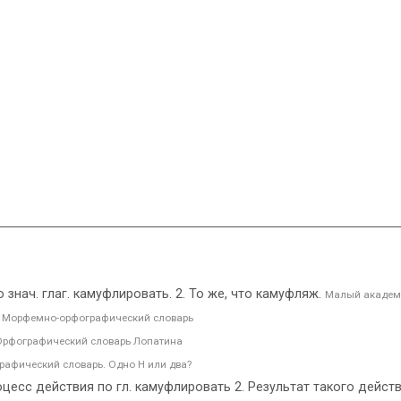
по знач. глаг. камуфлировать. 2. То же, что камуфляж.
Малый академ
.
Морфемно-орфографический словарь
Орфографический словарь Лопатина
рафический словарь. Одно Н или два?
цесс действия по гл. камуфлировать 2. Результат такого дейст