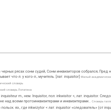
 в черных рясах сонм судей, Сонм инквизиторов собрался; Пред ни
ает что-л. у кого-л.; мучитель. [лат. inquisitor]
Малый академически
ческий словарь
кий словарь Лопатина
uisiteur m., нем. Inquisitor, пол. inkwisitor <, лат. inquisitor. 
мне над всеми протоинквизитерами и инквизитерами...
Словарь галл
ольск. яз., где inkwizytor < лат. inquisitor «следователь» (от inq