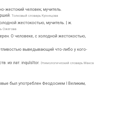
нно-жестокий человек; мучитель.
оршей.
Толковый словарь Кузнецова
холодной жестокостью, мучитель. | ж.
ь Ожегова
. перен. О человеке, с холодной жестокостью,
счётливостью выведывающий что-либо у кого-
в. из лат. inquīsītor.
Этимологический словарь Макса
ервые был употреблен Феодосием I Великим,