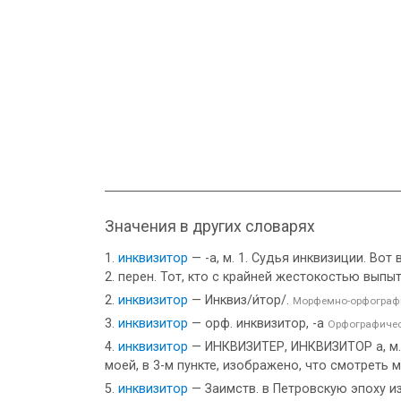
Значения в других словарях
инквизитор
— -а, м. 1. Судья инквизиции. Вот
2. перен. Тот, кто с крайней жестокостью выпытыв
инквизитор
— Инквиз/и́тор/.
Морфемно-орфографи
инквизитор
— орф. инквизитор, -а
Орфографичес
инквизитор
— ИНКВИЗИТЕР, ИНКВИЗИТОР а, м. inq
моей, в 3-м пункте, изображено, что смотреть 
инквизитор
— Заимств. в Петровскую эпоху из п