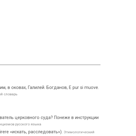
м, в оковах, Галилей. Богданов, E pur si muove.
й словарь
Следователь церковного суда? Понеже в инструкции
ицизмов русского языка
uirere «искать, расследовать»).
Этимологический