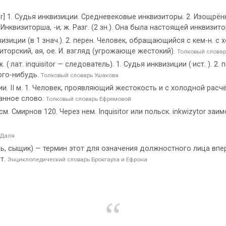
tor] 1. Судья инквизиции. Средневековые инквизиторы. 2. Изощрё
нквизиторша, -и; ж. Разг. (2 зн.). Она была настоящей инквизит
изиции (в 1 знач.). 2. перен. Человек, обращающийся с кем-н. с 
визиторский, ая, ое. И. взгляд (угрожающе жестокий).
Толковый словар
(·лат. inquisitor — следователь). 1. Судья инквизиции (·ист. ). 2
ого-нибудь.
Толковый словарь Ушакова
ии. II м. 1. Человек, проявляющий жестокость и с холодной ра
ранное слово.
Толковый словарь Ефремовой
м. Смирнов 120. Через нем. Inquisitor или польск. inkwizytor заимст
 Даля
тель, сыщик) — термин этот для означения должностного лица вп
 т.
Энциклопедический словарь Брокгауза и Ефрона