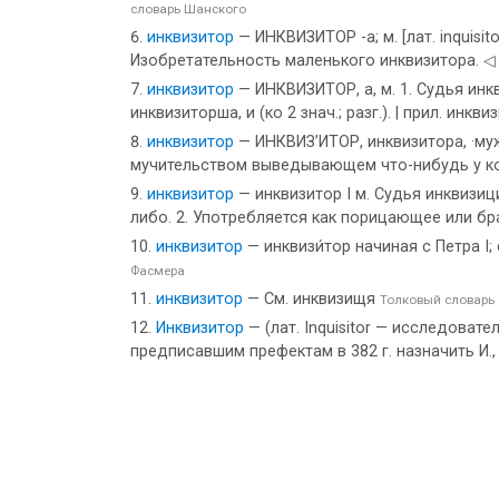
словарь Шанского
инквизитор
— ИНКВИЗИТОР -а; м. [лат. inquisi
Изобретательность маленького инквизитора. ◁ И
инквизитор
— ИНКВИЗИТОР, а, м. 1. Судья инкв
инквизиторша, и (ко 2 знач.; разг.). | прил. инк
инквизитор
— ИНКВИЗ’ИТОР, инквизитора, ·муж. 
мучительством выведывающем что-нибудь у к
инквизитор
— инквизитор I м. Судья инквизиц
либо. 2. Употребляется как порицающее или б
инквизитор
— инквизи́тор начиная с Петра I; с
Фасмера
инквизитор
— См. инквизищя
Толковый словарь
Инквизитор
— (лат. Inquisitor — исследова
предписавшим префектам в 382 г. назначить И.,