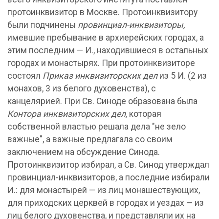
протоинквизитор в Москве. Протоинквизитору
были подчинены
провинциал-инквизиторы,
имевшие пребывание в архиерейских городах, а
этим последним — И., находившиеся в остальных
городах и монастырях. При протоинквизиторе
состоял
Приказ инквизиторских дел
из 5 И. (2 из
монахов, 3 из белого духовенства), с
канцелярией. При Св. Синоде образована была
Контора инквизиторских дел,
которая
собственной властью решала дела "не зело
важные", а важные предлагала со своим
заключением на обсуждение Синода.
Протоинквизитор избирал, а Св. Синод утверждал
провинциал-инквизиторов, а последние избирали
И.: для монастырей — из лиц монашествующих,
для приходских церквей в городах и уездах — из
лиц белого духовенства, и представляли их на