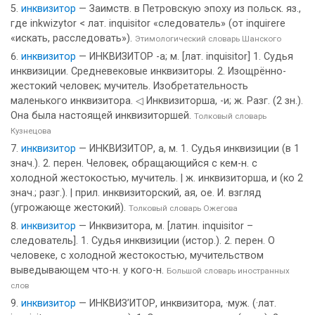
инквизитор
— Заимств. в Петровскую эпоху из польск. яз.,
где inkwizytor < лат. inquisitor «следователь» (от inquirere
«искать, расследовать»).
Этимологический словарь Шанского
инквизитор
— ИНКВИЗИТОР -а; м. [лат. inquisitor] 1. Судья
инквизиции. Средневековые инквизиторы. 2. Изощрённо-
жестокий человек; мучитель. Изобретательность
маленького инквизитора. ◁ Инквизиторша, -и; ж. Разг. (2 зн.).
Она была настоящей инквизиторшей.
Толковый словарь
Кузнецова
инквизитор
— ИНКВИЗИТОР, а, м. 1. Судья инквизиции (в 1
знач.). 2. перен. Человек, обращающийся с кем-н. с
холодной жестокостью, мучитель. | ж. инквизиторша, и (ко 2
знач.; разг.). | прил. инквизиторский, ая, ое. И. взгляд
(угрожающе жестокий).
Толковый словарь Ожегова
инквизитор
— Инквизитора, м. [латин. inquisitor –
следователь]. 1. Судья инквизиции (истор.). 2. перен. О
человеке, с холодной жестокостью, мучительством
выведывающем что-н. у кого-н.
Большой словарь иностранных
слов
инквизитор
— ИНКВИЗ’ИТОР, инквизитора, ·муж. (·лат.