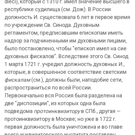
dieci), который с 1310 г. имел значение высшего в
республике судилища (см. Дож). В России
должность И. существовала 6 лет в первое время
по учреждении Св. Синода. Духовным
регламентом, предписавшим епископам иметь
надзор за подчиненными им духовными лицами,
было постановлено, чтобы "епископ имел на сие
духовных фискалов". Вследствие этого Св. Синод
1 марта 1721 г. учредил должность духовных И.,
которые, в совершенное соответствие светским
фискалам
(см.), должны были, наподобие сети,
распространиться по всей России.
Первоначально вся Россия была разделена на
две "диспозиции", из которых одна была
подведома
протоинквизитору
в СПб., другая —
протоинквизитору в Москве; но уже в 1722 г.
первая должность была уничтожена и во главе
всего инквизиторского института поставлен