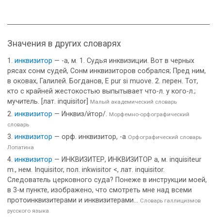
Значения в других словарях
инквизитор
— -а, м. 1. Судья инквизиции. Вот в черных
рясах сонм судей, Сонм инквизиторов собрался; Пред ним,
в оковах, Галилей. Богданов, E pur si muove. 2. перен. Тот,
кто с крайней жестокостью выпытывает что-л. у кого-л.;
мучитель. [лат. inquisitor]
Малый академический словарь
инквизитор
— Инквиз/и́тор/.
Морфемно-орфографический
словарь
инквизитор
— орф. инквизитор, -а
Орфографический словарь
Лопатина
инквизитор
— ИНКВИЗИТЕР, ИНКВИЗИТОР а, м. inquisiteur
m., нем. Inquisitor, пол. inkwisitor <, лат. inquisitor.
Следователь церковного суда? Понеже в инструкции моей,
в 3-м пункте, изображено, что смотреть мне над всеми
протоинквизитерами и инквизитерами...
Словарь галлицизмов
русского языка