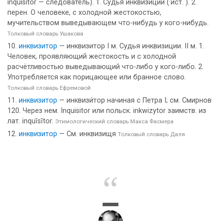
inquisitor — следователь). 1. Судья инквизиции (·ист. ). 2.
перен. О человеке, с холодной жестокостью,
мучительством выведывающем что-нибудь у кого-нибудь.
Толковый словарь Ушакова
инквизитор
— инквизитор I м. Судья инквизиции. II м. 1.
Человек, проявляющий жестокость и с холодной
расчётливостью выведывающий что-либо у кого-либо. 2.
Употребляется как порицающее или бранное слово.
Толковый словарь Ефремовой
инквизитор
— инквизи́тор начиная с Петра I; см. Смирнов
120. Через нем. Inquisitor или польск. inkwizytor заимств. из
лат. inquīsītor.
Этимологический словарь Макса Фасмера
инквизитор
— См. инквизищя
Толковый словарь Даля