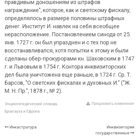
правдивым доношениям из штрафов
награждение", которое, как и светскому фискалу,
определялось в размере половины штрафных
денег. Институт И. навлек на себя всеобщее
нерасположение. Постановлением синода от 25
янв. 1727 г. он был упразднен и с тех пор не
восстанавливался, хотя попытки к этому и были
сделаны обер-прокурорами кн. Шаховским в 1747
г. и Львовым в 1754 г. Контора инквизиторских
дел была уничтожена еще раньше, в 1724 г. Ср. Т.
Барсов, "О светских фискалах и духовных И." ("Ж.
M. H. Пр.", 1878 г., № 2).
Предложить изменения
Энциклопедический словарь
Брокгауза и Ефрона
Инкастратура
Инквизитории
государственные