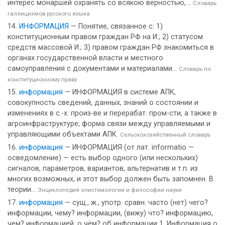
интерес монаршей охранять со всякою верностью, ..
Словарь
галлицизмов русского языка
ИНФОРМАЦИЯ
— Понятие, связанное с: 1)
конституционным правом граждан РФ на И.; 2) статусом
средств массовой И.; 3) правом граждан РФ знакомиться в
органах государственной власти и местного
самоуправления с документами и материалами...
Словарь по
конституционному праву
информация
— ИНФОРМАЦИЯ в системе АПК,
совокупность сведений, данных, знаний о состоянии и
изменениях в с.-х. произ-ве и перерабат. пром-сти, а также в
агроинфраструктуре; форма связи между управляемыми и
управляющими объектами АПК.
Сельскохозяйственный словарь
информация
— ИНФОРМАЦИЯ (от лат. informatio —
осведомление) — есть выбор одного (или нескольких)
сигналов, параметров, вариантов, альтернатив и т.п. из
многих возможных, и этот выбор должен быть запомнен. В
теории...
Энциклопедия эпистемологии и философии науки
информация
— сущ., ж., употр. сравн. часто (нет) чего?
информации, чему? информации, (вижу) что? информацию,
чем? информацией, о чём? об информации 1. Информация о