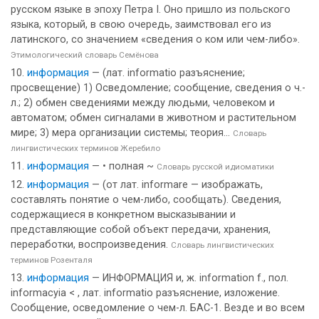
русском языке в эпоху Петра I. Оно пришло из польского
языка, который, в свою очередь, заимствовал его из
латинского, со значением «сведения о ком или чем-либо».
Этимологический словарь Семёнова
информация
— (лат. informatio разъяснение;
просвещение) 1) Осведомление; сообщение, сведения о ч.-
л.; 2) обмен сведениями между людьми, человеком и
автоматом; обмен сигналами в животном и растительном
мире; 3) мера организации системы; теория...
Словарь
лингвистических терминов Жеребило
информация
— • полная ~
Словарь русской идиоматики
информация
— (от лат. informare — изображать,
составлять понятие о чем-либо, сообщать). Сведения,
содержащиеся в конкретном высказывании и
представляющие собой объект передачи, хранения,
переработки, воспроизведения.
Словарь лингвистических
терминов Розенталя
информация
— ИНФОРМАЦИЯ и, ж. information f., пол.
informacyia < , лат. informatio разъяснение, изложение.
Сообщение, осведомление о чем-л. БАС-1. Везде и во всем