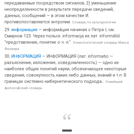
передаваемые посредством сигналов; 2) уменьшение
неопределенности в результате передачи сведений,
данных, сообщений — в этом качестве И.
противопоставляется энтропии.
Словарь по культурологии
информация
— информа́ция начиная с Петра I; см.
Смирнов 123. Через польск. informacja из лат. informātiō
"представление, понятие о ч.-л.".
Этимологический словарь Макса
Фасмера
ИНФОРМАЦИЯ
— ИНФОРМАЦИЯ (лат. informatio —
разъяснение, изложение, осведомленность) — одно из
наиболее общих понятий науки, обозначающее некоторые
сведения, совокупность каких-либо данных, знаний и т.п. В
границах системно-кибернетического подхода...
Новейший
философский словарь