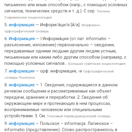
письменно или иным способом (напр., с помощью условных
сигналов, технических средств и т. д.). С сер.
Техника.
Современная энциклопедия
информация
— Информ/а́ци/я [й/а].
Морфемно-
орфографический словарь
Информация
— I Информа́ция (от лат. informatio —
разъяснение, изложение) первоначально — сведения,
передаваемые одними людьми другим людям устным,
письменным или каким-либо другим способом (например, с
помощью условных сигналов...
Большая советская энциклопедия
информация
— орф. информация, -и
Орфографический
словарь Лопатина
информация
— 1. Сведения, содержащиеся в данном
речевом сообщении и рассматриваемые как объект
передачи, хранения и переработки. 2. Сведения об
окружающем мире и протекающих в нем процессах,
воспринимаемые человеком или специальными
устройствами. 3. См.
Толковый переводоведческий словарь
информация
— Польское – informacja. Латинское –
informatio (представление). Слово распространилось в