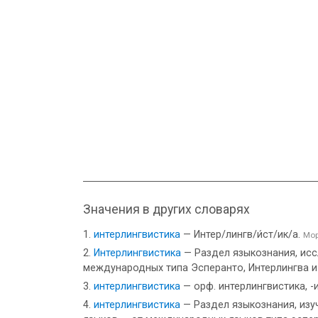
Значения в других словарях
интерлингвистика
— Интер/лингв/и́ст/ик/а.
Мор
Интерлингвистика
— Раздел языкознания, ис
международных типа Эсперанто, Интерлингва и
интерлингвистика
— орф. интерлингвистика, -
интерлингвистика
— Раздел языкознания, из