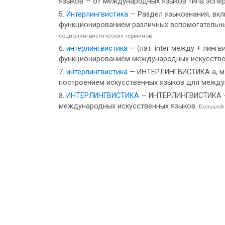
языков — от международных языков типа эспера
Интерлингвистика
— Раздел языкознания, вк
функционированием различных вспомогательных
социолингвистических терминов
интерлингвистика
— (лат. inter между + лин
функционированием международных искусстве
интерлингвистика
— ИНТЕРЛИНГВИСТИКА а, м. int
построением искусственных языков для междун
ИНТЕРЛИНГВИСТИКА
— ИНТЕРЛИНГВИСТИКА — 
международных искусственных языков.
Большой