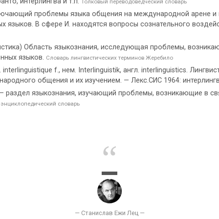
нто, интерлингва и т.п.
Толковый переводоведческий словарь
лючающий проблемы языка общения на международной арене и 
 языков. В сфере И. находятся вопросы сознательного воздейс
гвистика) Область языкознания, исследующая проблемы, возника
нных языков.
Словарь лингвистических терминов Жеребило
erlinguistique f., нем. Interlinguistik, англ. interlinguistics. Л
ародного общения и их изучением. — Лекс.СИС 1964: интерлинг
раздел языкознания, изучающий проблемы, возникающие в св
 энциклопедический словарь