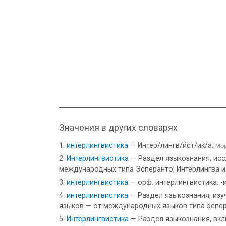
Значения в других словарях
интерлингвистика
— Интер/лингв/и́ст/ик/а.
Мор
Интерлингвистика
— Раздел языкознания, ис
международных типа Эсперанто, Интерлингва и
интерлингвистика
— орф. интерлингвистика, -
интерлингвистика
— Раздел языкознания, из
языков — от международных языков типа эспера
Интерлингвистика
— Раздел языкознания, вк