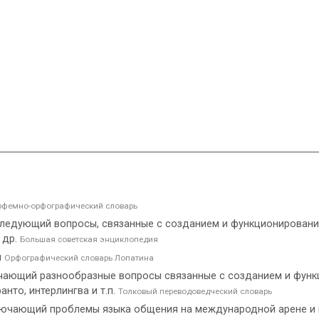
фемно-орфографический словарь
следующий вопросы, связанные с созданием и функционировани
 др.
Большая советская энциклопедия
и
Орфографический словарь Лопатина
учающий разнообразные вопросы связанные с созданием и фун
нто, интерлингва и т.п.
Толковый переводоведческий словарь
лючающий проблемы языка общения на международной арене и 