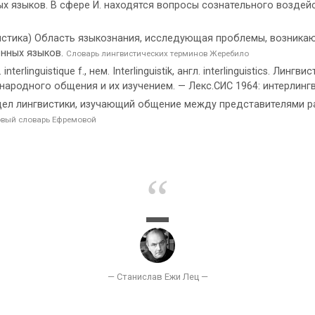
 языков. В сфере И. находятся вопросы сознательного воздейс
гвистика) Область языкознания, исследующая проблемы, возника
нных языков.
Словарь лингвистических терминов Жеребило
erlinguistique f., нем. Interlinguistik, англ. interlinguistics. Л
ародного общения и их изучением. — Лекс.СИС 1964: интерлинг
дел лингвистики, изучающий общение между представителями р
овый словарь Ефремовой