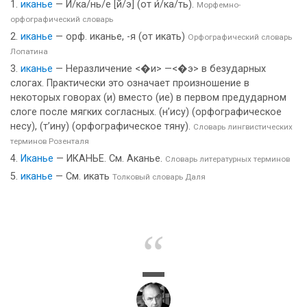
иканье
— И́/ка/нь/е [й/э] (от и́/ка/ть).
Морфемно-
орфографический словарь
иканье
— орф. иканье, -я (от икать)
Орфографический словарь
Лопатина
иканье
— Неразличение <�и> —<�э> в безударных
слогах. Практически это означает произношение в
некоторых говорах (и) вместо (ие) в первом предударном
слоге после мягких согласных. (н’ису) (орфографическое
несу), (т’ину) (орфографическое тяну).
Словарь лингвистических
терминов Розенталя
Иканье
— ИКАНЬЕ. См. Аканье.
Словарь литературных терминов
иканье
— См. икать
Толковый словарь Даля