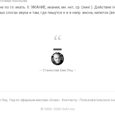
словарь Кузнецова
е по гл. икать. II. ’ИКАНИЕ, икания, мн. нет, ср. (линг.). Действие
слогах звука и там, где пишутся е и я напр. висна, кипиток (ве
и Лец
Гид по эфирным маслам «Осме»
Контакты
Пользовательское со
© 2005—2026 Gufo.me