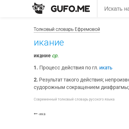
Толковый словарь Ефремовой
икание
ик
а
ние
ср.
1.
Процесс действия по гл.
икать
2.
Результат такого действия; непрои
судорожным сокращением диафрагмы; 
Современный толковый словарь русского языка
-ика