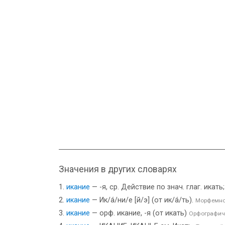
Значения в других словарях
икание
— -я, ср. Действие по знач. глаг. икать
икание
— Ик/а́/ни/е [й/э] (от ик/а́/ть).
Морфемно
икание
— орф. икание, -я (от икать)
Орфографич