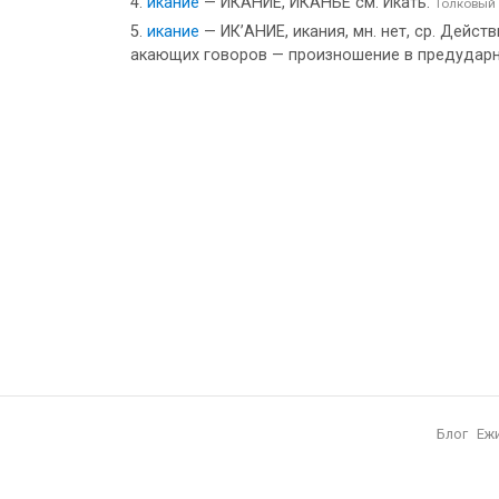
икание
— ИКАНИЕ, ИКАНЬЕ см. Икать.
Толковый 
икание
— ИК’АНИЕ, икания, мн. нет, ср. Действи
акающих говоров — произношение в предударных 
Блог
Еж