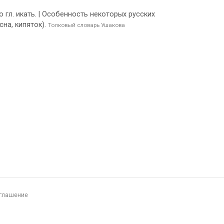
 по гл. икать. | Особенность некоторых русских
сна, кипяток).
Толковый словарь Ушакова
глашение