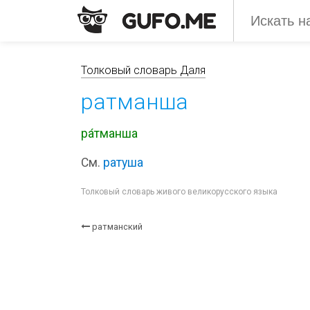
Толковый словарь Даля
ратманша
ра́тманша
См.
ратуша
Толковый словарь живого великорусского языка
ратманский