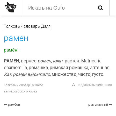
Толковый словарь Даля
рамен
раме́н
РАМ
Е
Н
, вернее
ром
е
н, южн.
растен. Matricaria
chamomilla, ромашка, римская ромашка, аптечная.
Как ром
е
н в
ы
сыпало,
множество, часто, густо.
Предложить изменения
Толковый словарь живого
великорусского языка
рамбов
раменастый