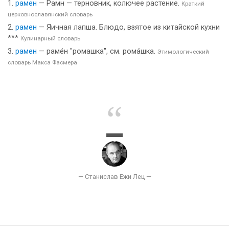
рамен
— Рамн — терновник, колючее растение.
Краткий
церковнославянский словарь
рамен
— Яичная лапша. Блюдо, взятое из китайской кухни
***
Кулинарный словарь
рамен
— раме́н "ромашка", см. рома́шка.
Этимологический
словарь Макса Фасмера