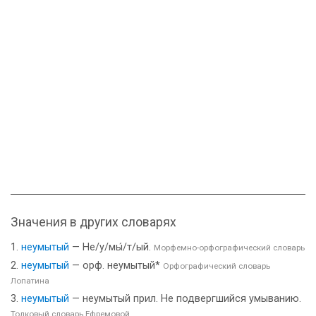
Значения в других словарях
неумытый
— Не/у/мы́/т/ый.
Морфемно-орфографический словарь
неумытый
— орф. неумытый*
Орфографический словарь
Лопатина
неумытый
— неумытый прил. Не подвергшийся умыванию.
Толковый словарь Ефремовой