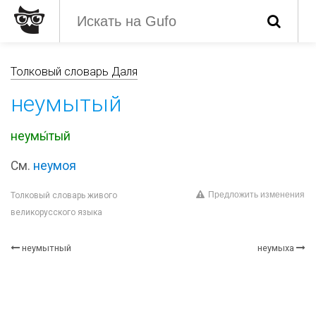
Толковый словарь Даля
неумытый
неумы́тый
См.
неумоя
Предложить изменения
Толковый словарь живого
великорусского языка
неумытный
неумыха