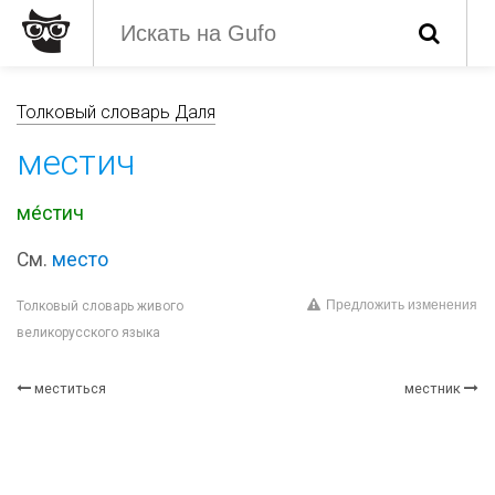
Толковый словарь Даля
местич
ме́стич
См.
место
Предложить изменения
Толковый словарь живого
великорусского языка
меститься
местник