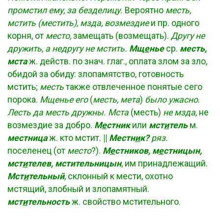
промстил ему, за безделицу.
Вероятно
месть,
мстить (местить), мзда, возмездие
и пр. одного
корня, от
место,
замещать (возмещать).
Другу не
дружить, а недругу не мстить.
Мщ
е
нье
ср.
месть,
мста
ж. действ. по знач. глаг., оплата злом за зло,
обидой за обиду: злопамятство, готовность
мстить;
месть
также отвлеченное понятые сего
порока.
Мщенье его
(
месть, мета
)
было ужасно
.
Лесть да месть дружны. Мста
(месть)
не мзда,
не
возмездие за добро.
М
е
стник
или
мст
и
тель
м.
местница
ж. кто мстит.
||
Местн
и
к?
ряз.
поселенец (от
место
?).
М
е
стников, м
е
стницын,
мст
и
телев, мстительницын
, им принадлежащий.
Мст
и
тельный
, склонный к мести, охотно
мстящий, злобный и злопамятный.
мст
и
тельность
ж. свойство мстительного.