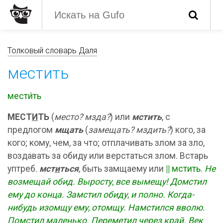
Толковый словарь Даля
местить
мести́ть
МЕСТ
И
ТЬ
(
место? мзда?
) или
мстить
, с
предлогом
мщать
(
замещать? мздить?
) кого, за
кого; кому, чем, за что; отплачивать злом за зло,
воздавать за обиду или верстаться злом. Встарь
уптреб.
мст
и
ться
, быть замщаему или
||
мстить.
Не
возмещай обид. Выросту, все вымещу! Домстил
ему до конца. Замстил обиду, и полно. Когда-
нибудь изомщу ему, отомщу. Намстился вволю.
Помстил маленько. Переметил через край. Век