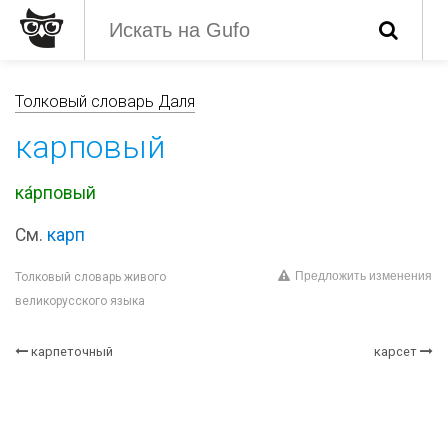
Толковый словарь Даля
карповый
ка́рповый
См.
карп
Предложить изменения
Толковый словарь живого
великорусского языка
карпеточный
карсет