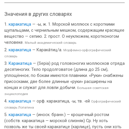
Значения в других словарях
каракатица
— -ы, ж. 1. Морской моллюск с короткими
щупальцами, с чернильным мешком, содержащим красящее
вещество — сепию. 2. прост. О неуклюжем, коротконогом
человеке.
Малый академический словарь
каракатица
— Карака́тиц/а.
Морфемно-орфографический
словарь
Каракатица
— (Sepia) род головоногих моллюсков отряда
десятиногих. Тело продолговатое (длина до 25 см),
уплощённое; по бокам имеются плавники. «Руки» снабжены
присосками; две более длинные «руки» расширены на
концах и служат для ловли добычи.
Большая советская
энциклопедия
каракатица
— орф. каракатица, -ы, тв. -ей
Орфографический
словарь Лопатина
каракатица
— (иноск. бранн.) — крошечный ростом
(собств. каракатица — морской слизняк) Ср. Ну хоть
позволь же ты своей каракатице (карлице), пусть они хоть