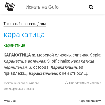
Толковый словарь Даля
каракатица
карака́тица
КАРАК
А
ТИЦА
ж. морской слизень, слизняк, Sepla;
каракатица аптечная
. S. officinalis;
каракатица
чернильная
. S. octopus.
Карак
а
тицын
, ей
прнадлежщ.
Карак
а
тичный
, к ней относящ.
Предложить изменения
Толковый словарь живого
великорусского языка
караич
каракатицын