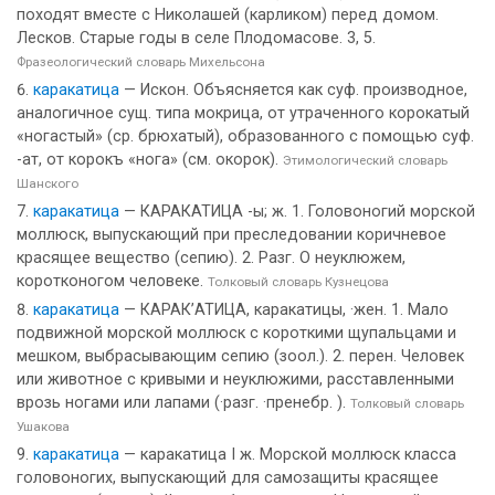
походят вместе с Николашей (карликом) перед домом.
Лесков. Старые годы в селе Плодомасове. 3, 5.
Фразеологический словарь Михельсона
каракатица
— Искон. Объясняется как суф. производное,
аналогичное сущ. типа мокрица, от утраченного корокатый
«ногастый» (ср. брюхатый), образованного с помощью суф.
-ат, от корокъ «нога» (см. окорок).
Этимологический словарь
Шанского
каракатица
— КАРАКАТИЦА -ы; ж. 1. Головоногий морской
моллюск, выпускающий при преследовании коричневое
красящее вещество (сепию). 2. Разг. О неуклюжем,
коротконогом человеке.
Толковый словарь Кузнецова
каракатица
— КАРАК’АТИЦА, каракатицы, ·жен. 1. Мало
подвижной морской моллюск с короткими щупальцами и
мешком, выбрасывающим сепию (зоол.). 2. перен. Человек
или животное с кривыми и неуклюжими, расставленными
врозь ногами или лапами (·разг. ·пренебр. ).
Толковый словарь
Ушакова
каракатица
— каракатица I ж. Морской моллюск класса
головоногих, выпускающий для самозащиты красящее