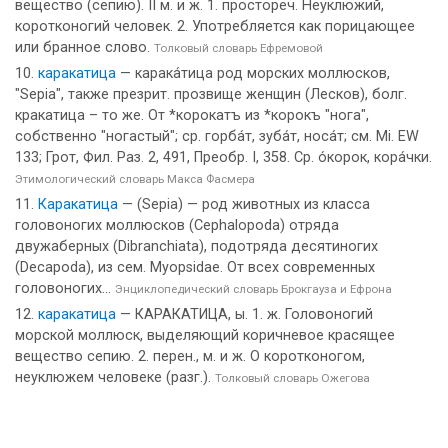
вещество (сепию). II м. и ж. 1. простореч. Неуклюжий,
коротконогий человек. 2. Употребляется как порицающее
или бранное слово.
Толковый словарь Ефремовой
каракатица
— карака́тица род морских моллюсков,
"Sерiа", также презрит. прозвище женщин (Лесков), болг.
кракатица – то же. От *корокатъ из *корокъ "нога",
собственно "ногастый"; ср. горба́т, зуба́т, носа́т; см. Мi. ЕW
133; Грот, Фил. Раз. 2, 491, Преобр. I, 358. Ср. о́корок, кора́чки.
Этимологический словарь Макса Фасмера
Каракатица
— (Sepia) — род животных из класса
головоногих моллюсков (Cephalopoda) отряда
двужаберных (Dibranchiata), подотряда десятиногих
(Decapoda), из сем. Myopsidae. От всех современных
головоногих...
Энциклопедический словарь Брокгауза и Ефрона
каракатица
— КАРАКАТИЦА, ы. 1. ж. Головоногий
морской моллюск, выделяющий коричневое красящее
вещество сепию. 2. перен., м. и ж. О коротконогом,
неуклюжем человеке (разг.).
Толковый словарь Ожегова