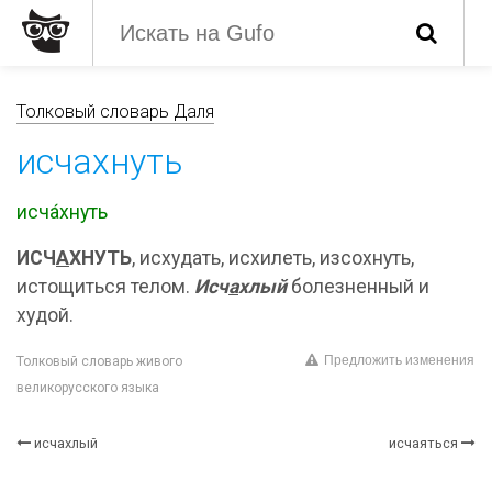
Толковый словарь Даля
исчахнуть
исча́хнуть
ИСЧ
А
ХНУТЬ
, исхудать, исхилеть, изсохнуть,
истощиться телом.
Исч
а
хлый
болезненный и
худой.
Предложить изменения
Толковый словарь живого
великорусского языка
исчахлый
исчаяться