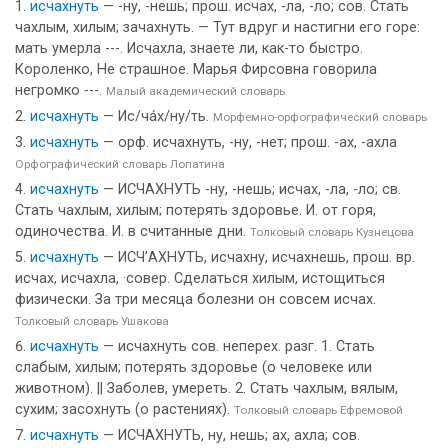
исчахнуть
— -ну, -нешь; прош. исчах, -ла, -ло; сов. Стать
чахлым, хилым; зачахнуть. — Тут вдруг и настигни его горе:
мать умерла ---. Исчахла, знаете ли, как-то быстро.
Короленко, Не страшное. Марья Фирсовна говорила
негромко ---.
Малый академический словарь
исчахнуть
— Ис/ча́х/ну/ть.
Морфемно-орфографический словарь
исчахнуть
— орф. исчахнуть, -ну, -нет; прош. -ах, -ахла
Орфографический словарь Лопатина
исчахнуть
— ИСЧАХНУТЬ -ну, -нешь; исчах, -ла, -ло; св.
Стать чахлым, хилым; потерять здоровье. И. от горя,
одиночества. И. в считанные дни.
Толковый словарь Кузнецова
исчахнуть
— ИСЧ’АХНУТЬ, исчахну, исчахнешь, прош. вр.
исчах, исчахла, ·совер. Сделаться хилым, истощиться
физически. За три месяца болезни он совсем исчах.
Толковый словарь Ушакова
исчахнуть
— исчахнуть сов. неперех. разг. 1. Стать
слабым, хилым; потерять здоровье (о человеке или
животном). || Заболев, умереть. 2. Стать чахлым, вялым,
сухим; засохнуть (о растениях).
Толковый словарь Ефремовой
исчахнуть
— ИСЧАХНУТЬ, ну, нешь; ах, ахла; сов.