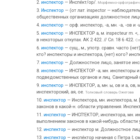
инспектор
— Инспе́кт/ор/.
Морфемно-орфографиче
Инспектор
— (от лат. inspector — наблюдател
общественных организациях должностное лицо
инспектор
— орф. инспектор, -а, мн. -а, -ов и -
инспектор
— ИНСПЕКТОР а, м. inspecteur m. <
в некоторых откупах. АК 2 422. // Сл. 18 6 422.
Сл
инспектор
— сущ., м., употр. сравн. часто (н
кто? инспекторы и инспектора, (нет) кого? инсп
инспектор
— Должностное лицо, занятое инс
инспектор
— ИНСПЕКТОР -а; мн. инспекторы и
подведомственных органов и лиц. Санитарный и.
инспектор
— ИНСПЕКТОР, а, мн. ы, ов и а, ов, 
инспекторский, ая, ое.
Толковый словарь Ожегова
инспектор
— Инспектора, мн. инспектора, м.
законов в какой-н. области управления. Инспек
инспектор
— ИНСП’ЕКТОР, инспектора, мн. ин
выполнением законов в какой-нибудь области 
инспектор
— инспектор м. Должностное лиц
инспектор
— инспе́ктор начиная с Петра I; см