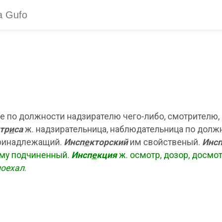
ое по должности надзирателю чего-либо, смотрителю
тр
и
са
ж. надзирательница, наблюдательница по должн
принадлежащий.
Инсп
е
кторский
им свойственый.
Инс
ему подчиненный.
Инсп
е
кция
ж. осмотр, дозор, досмо
поехал
.