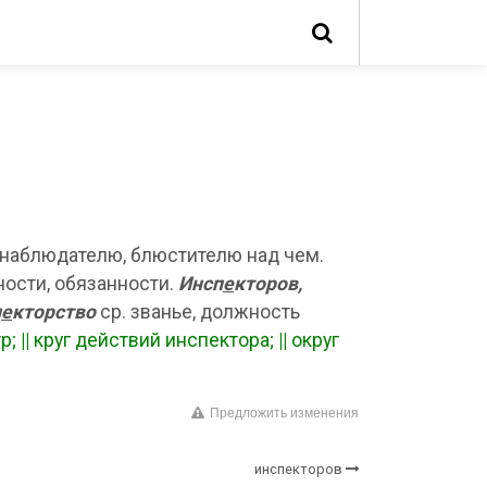
, наблюдателю, блюстителю над чем.
ости, обязанности.
Инсп
е
кторов,
п
е
кторство
ср. званье, должность
тр;
||
круг действий инспектора;
||
округ
Предложить изменения
инспекторов