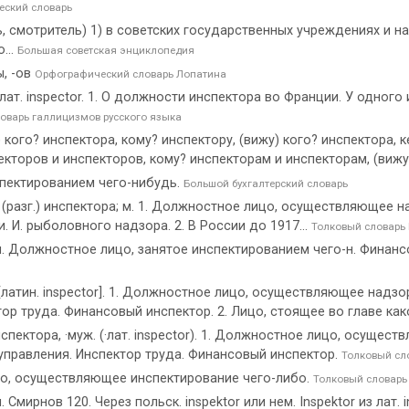
ский словарь
ь, смотритель) 1) в советских государственных учреждениях и на
...
Большая советская энциклопедия
ы, -ов
Орфографический словарь Лопатина
, лат. inspector. 1. О должности инспектора во Франции. У одног
оварь галлицизмов русского языка
ет) кого? инспектора, кому? инспектору, (вижу) кого? инспектора,
екторов и инспекторов, кому? инспекторам и инспекторам, (вижу)
пектированием чего-нибудь.
Большой бухгалтерский словарь
 (разг.) инспектора; м. 1. Должностное лицо, осуществляющее 
 И. рыболовного надзора. 2. В России до 1917...
Толковый словарь
м. Должностное лицо, занятое инспектированием чего-н. Финансовый
 [латин. inspector]. 1. Должностное лицо, осуществляющее над
тор труда. Финансовый инспектор. 2. Лицо, стоящее во главе как
спектора, ·муж. (·лат. inspector). 1. Должностное лицо, осуще
управления. Инспектор труда. Финансовый инспектор.
Толковый сл
о, осуществляющее инспектирование чего-либо.
Толковый словарь
. Смирнов 120. Через польск. inspektor или нем. Inspektor из лат. 