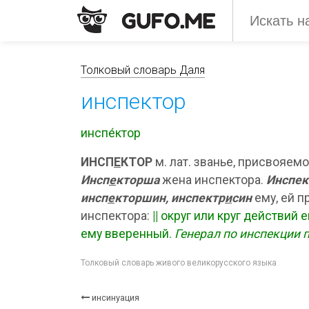
Толковый словарь Даля
инспектор
инспе́ктор
ИНСП
Е
КТОР
м. лат. званье, присвояем
Инсп
е
кторша
жена инспектора.
Инспек
инсп
е
кторшин, инспектр
и
син
ему, ей 
инспектора:
||
округ или круг действий 
ему вверенный.
Генерал по инспекции 
Толковый словарь живого великорусского языка
инсинуация