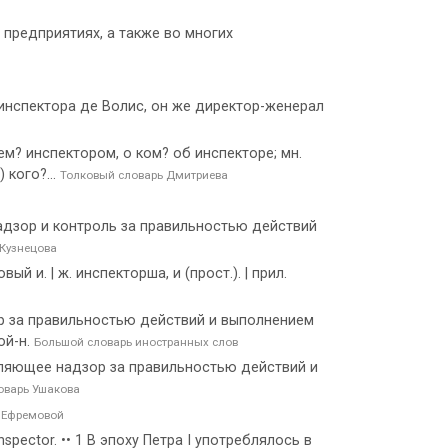
 предприятиях, а также во многих
о инспектора де Волис, он же директор-женерал
 кем? инспектором, о ком? об инспекторе; мн.
 кого?...
Толковый словарь Дмитриева
надзор и контроль за правильностью действий
 Кузнецова
 и. | ж. инспекторша, и (прост.). | прил.
зор за правильностью действий и выполнением
ой-н.
Большой словарь иностранных слов
ствляющее надзор за правильностью действий и
оварь Ушакова
 Ефремовой
inspector. •• 1 В эпоху Петра I употреблялось в