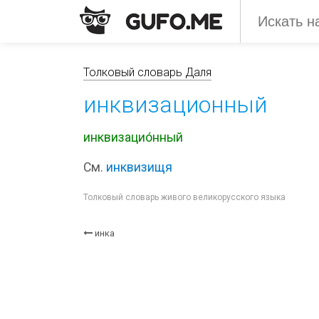
Толковый словарь Даля
инквизационный
инквизацио́нный
См.
инквизищя
Толковый словарь живого великорусского языка
инка