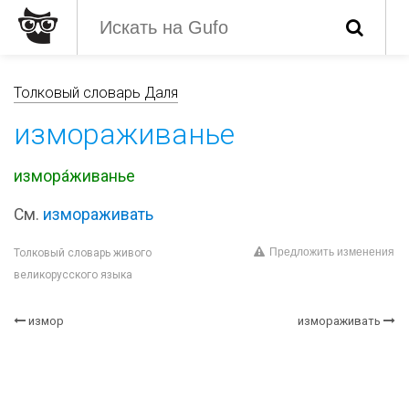
Толковый словарь Даля
измораживанье
измора́живанье
См.
измораживать
Предложить изменения
Толковый словарь живого
великорусского языка
измор
измораживать