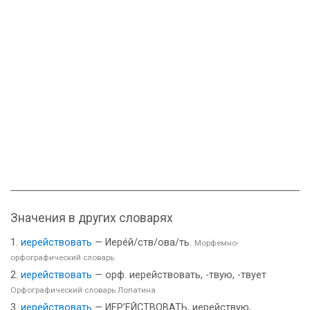
Значения в других словарях
иерействовать
— Иере́й/ств/ова/ть.
Морфемно-
орфографический словарь
иерействовать
— орф. иерействовать, -твую, -твует
Орфографический словарь Лопатина
иерействовать
— ИЕР’ЕЙСТВОВАТЬ, иерействую,