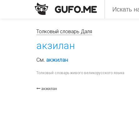
Толковый словарь Даля
акзилан
См.
акжилан
Толковый словарь живого великорусского языка
акжилан