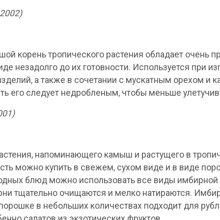
 2002)
ой корень тропического растения обладает очень пр
де незадолго до их готовности. Используется при из
делий, а также в сочетании с мускатным орехом и к
ить его следует недробленым, чтобы меньше улетучив
001)
стения, напоминающего камыш и растущего в тропич
сть можно купить в свежем, сухом виде и в виде поро
одных блюд можно использовать все виды имбирной п
рни тщательно очищаются и мелко натираются. Имб
 порошке в небольших количествах подходит для рубл
енно салатов из экзотических фруктов.