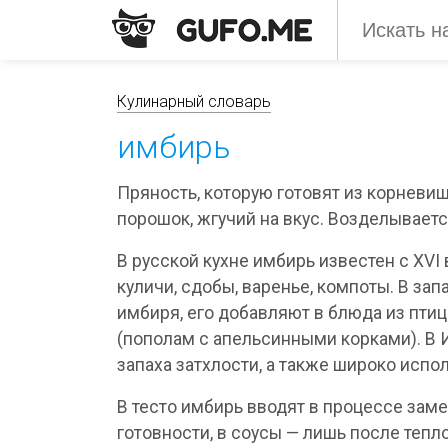
Кулинарный словарь
имбирь
Пряность, которую готовят из корневи
порошок, жгучий на вкус. Возделывает
В русской кухне имбирь известен с XVI в
куличи, сдобы, варенье, компоты. В зап
имбиря, его добавляют в блюда из пти
(пополам с апельсинными корками). В 
запаха затхлости, а также широко испо
В тесто имбирь вводят в процессе заме
готовности, в соусы — лишь после тепл