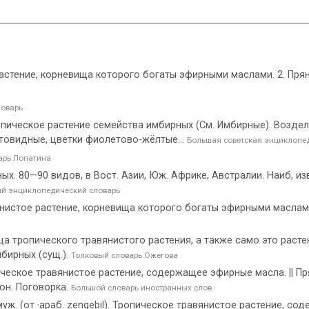
 растение, корневища которого богаты эфирными маслами. 2. Пря
оварь
 тропическое растение семейства имбирных (См. Имбирные). Возд
етовидные, цветки фиолетово-жёлтые...
Большая советская энциклопе
арь Лопатина
ых. 80—90 видов, в Вост. Азии, Юж. Африке, Австралии. Наиб, изве
ий энциклопедический словарь
янистое растение, корневища которого богаты эфирными маслами
а тропического травянистого растения, а также само это расте
мбирных (сущ.).
Толковый словарь Ожегова
опическое травянистое растение, содержащее эфирные масла. || П
он. Поговорка.
Большой словарь иностранных слов
·муж. (от ·араб. zengebil). Тропическое травянистое растение, с