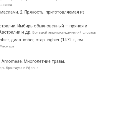
Ушакова
маслами. 2. Пряность, приготовляемая из
встралии. Имбирь обыкновенный — пряная и
Австралии и др.
Большой энциклопедический словарь
er, диал. imber, стар. ingbier (1472 г.; см.
 Фасмера
ва Amomeae. Многолетние травы,
рь Брокгауза и Ефрона