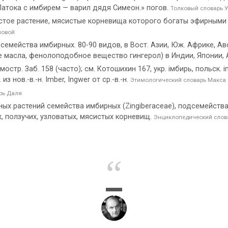
Патока с имбирем — варил дядя Симеон.» погов.
Толковый словарь 
стое растение, мясистые корневища которого богаты эфирными 
мовой
емейства имбирных. 80-90 видов, в Вост. Азии, Юж. Африке, А
е масла, фенолоподобное вещество гингерол) в Индии, Японии, 
остр. Заб. 158 (часто); см. Котошихин 167, укр. iмбирь, польск. imbi
 нов.-в.-н. Imber, Ingwer от ср.-в.-н.
Этимологический словарь Макса
рь Даля
ных растений семейства имбирных (Zingiberaceae), подсемейст
 ползучих, узловатых, мясистых корневищ.
Энциклопедический слова