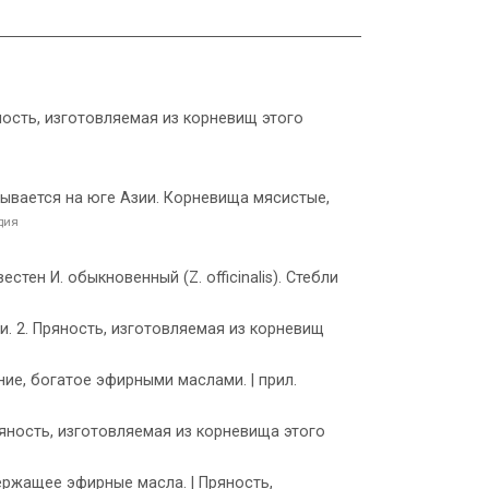
ность, изготовляемая из корневищ этого
елывается на юге Азии. Корневища мясистые,
дия
стен И. обыкновенный (Z. officinalis). Стебли
. 2. Пряность, изготовляемая из корневищ
ние, богатое эфирными маслами. | прил.
ряность, изготовляемая из корневища этого
одержащее эфирные масла. | Пряность,