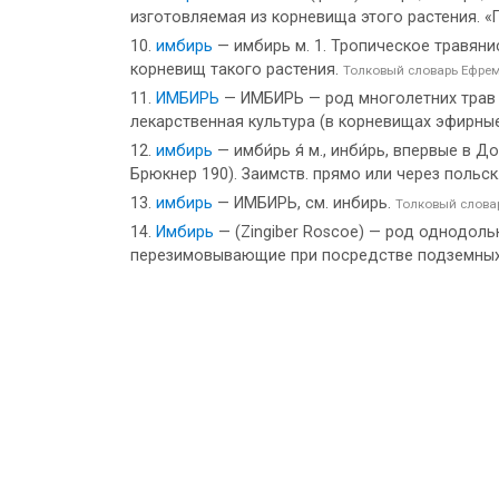
изготовляемая из корневища этого растения. «
имбирь
— имбирь м. 1. Тропическое травяни
корневищ такого растения.
Толковый словарь Ефре
ИМБИРЬ
— ИМБИРЬ — род многолетних трав с
лекарственная культура (в корневищах эфирны
имбирь
— имби́рь я́ м., инби́рь, впервые в Дом
Брюкнер 190). Заимств. прямо или через польск. из
имбирь
— ИМБИРЬ, см. инбирь.
Толковый слова
Имбирь
— (Zingiber Roscoe) — род однодоль
перезимовывающие при посредстве подземных,