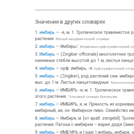
Значения в других словарях
имбирь
— -я, м. 1. Тропическое травянистое
растения.
Малый академический словарь
имбирь
— Имби́рь/.
Морфемно-орфографический сл
Имбирь
— (Zingiber officinale) многолетнее
наземные стебли высотой до 1 м, листья ланц
имбирь
— орф. имбирь, -я
Орфографический слов
имбирь
— (Zingiber), род растений сем. имбирн
выc. до 1 м. Листья ланцетовидные.
Биологическ
имбирь
— ИМБИРЬ -я; м. 1. Тропическое трав
этого растения.
Толковый словарь Кузнецова
имбирь
— ИМБИРЬ, я, м. Пряность из корневищ
имбирный, ая, ое. Имбирное пиво. Семейство и
имбирь
— Имбиря, м. [от араб. zengebil]. Тр
растения. Патока с имбирем – варил дядя Симе
имбирь
— ИМБ’ИРЬ и (·разг.) инбирь, инбиря, 