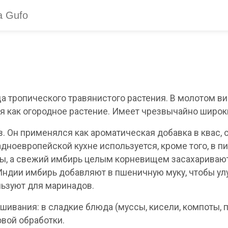
ща тропического травянистого растения. В молотом в
ся как огородное растение. Имеет чрезвычайно широк
. Он применялся как ароматическая добавка в квас, сб
адноевропейской кухне используется, кроме того, в пив
цы, а свежий имбирь целым корневищем засахаривают 
Индии имбирь добавляют в пшеничную муку, чтобы улу
льзуют для маринадов.
шивания: в сладкие блюда (муссы, кисели, компоты, пу
овой обработки.