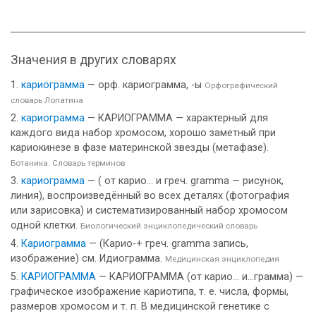
Значения в других словарях
кариограмма
— орф. кариограмма, -ы
Орфографический
словарь Лопатина
кариограмма
— КАРИОГРАММА — характерный для
каждого вида набор хромосом, хорошо заметный при
кариокинезе в фазе материнской звезды (метафазе).
Ботаника. Словарь терминов
кариограмма
— ( от карио... и греч. gramma — рисунок,
линия), воспроизведённый во всех деталях (фотография
или зарисовка) и систематизированный набор хромосом
одной клетки.
Биологический энциклопедический словарь
Кариограмма
— (Карио-+ греч. gramma запись,
изображение) см. Идиограмма.
Медицинская энциклопедия
КАРИОГРАММА
— КАРИОГРАММА (от карио... и...грамма) —
графическое изображение кариотипа, т. е. числа, формы,
размеров хромосом и т. п. В медицинской генетике с