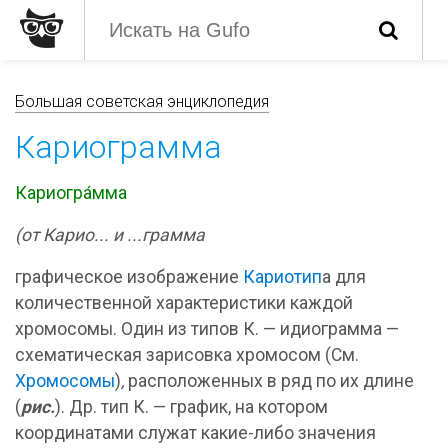
Большая советская энциклопедия
Кариограмма
Кариогра́мма
(от Карио... и ...грамма
графическое изображение
Кариотип
а для
количественной характеристики каждой
хромосомы. Один из типов К. — идиограмма —
схематическая зарисовка хромосом (См.
Хромосомы
)
,
расположенных в ряд по их длине
(
рис.
). Др. тип К. — график, на котором
координатами служат какие-либо значения