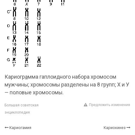
Кариогр
а
мма гаплоидного набора хромосом
мужчины; хромосомы разделены на 8 групп; Х и У
— половые хромосомы.
Предложить изменения
Большая советская
энциклопедия
Кариогамия
Кариокинез