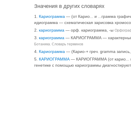
Значения в других словарях
Кариограмма
— (от Карио... и ...грамма граф
идиограмма — схематическая зарисовка хромосом 
кариограмма
— орф. кариограмма, -ы
Орфограф
кариограмма
— КАРИОГРАММА — характерный дл
Ботаника. Словарь терминов
Кариограмма
— (Карио-+ греч. gramma запись
КАРИОГРАММА
— КАРИОГРАММА (от карио... и.
генетике с помощью кариограммы диагностируют 