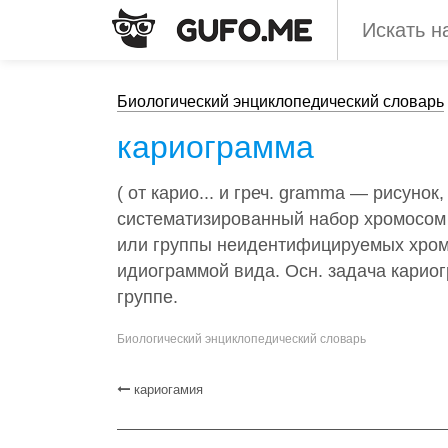
Биологический энциклопедический словарь
кариограмма
( от карио... и греч. gramma — рисуно
систематизированный набор хромосом 
или группы неидентифицируемых хромо
идиограммой вида. Осн. задача карио
группе.
Биологический энциклопедический словарь
кариогамия