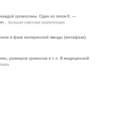
 каждой хромосомы. Один из типов К. —
ип...
Большая советская энциклопедия
езе в фазе материнской звезды (метафазе).
рмы, размеров хромосом и т. п. В медицинской
оварь