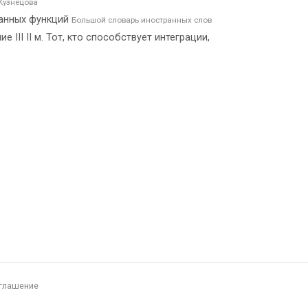
Кузнецова
данных функций
Большой словарь иностранных слов
III II м. Тот, кто способствует интеграции,
глашение