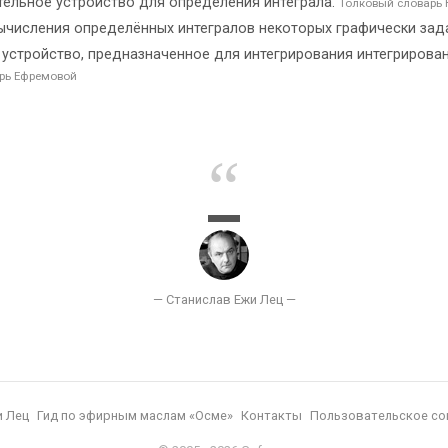
ительное устройство для определения интеграла.
Толковый словарь 
ычисления определённых интегралов некоторых графически за
устройство, предназначенное для интегрирования интегрирование 
рь Ефремовой
и Лец
Гид по эфирным маслам «Осме»
Контакты
Пользовательское со