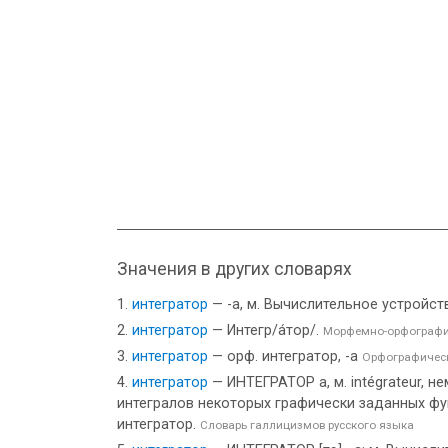
Значения в других словарях
интегратор
— -а, м. Вычислительное устройст
интегратор
— Интегр/а́тор/.
Морфемно-орфографи
интегратор
— орф. интегратор, -а
Орфографическ
интегратор
— ИНТЕГРАТОР а, м. intégrateur, н
интегралов некоторых графически заданных фун
интегратор.
Словарь галлицизмов русского языка