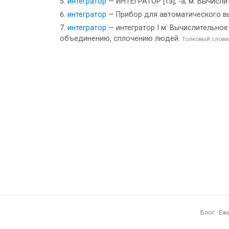
интегратор
— ИНТЕГРАТОР [тэ], -а; м. Вычисл
интегратор
— Прибор для автоматического в
интегратор
— интегратор I м. Вычислительное 
объединению, сплочению людей.
Толковый слова
Блог
Еж