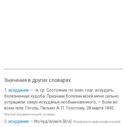
Значения в других словарях
исхудание
— -я, ср. Состояние по знач. глаг. исхудать;
болезненная худоба. Признаки болезни моей меня сильно
устрашили: сверх исхуданья необыкновенного, — боли во
всем теле. Гоголь, Письмо А. П. Толстому, 28 марта 1845.
Малый академический словарь
исхудание
— Ис/худ/а́/ни/е [й/э].
Морфемно-орфографический