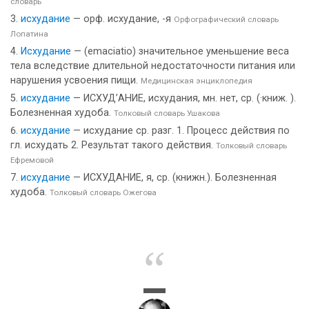
словарь
исхудание
— орф. исхудание, -я
Орфографический словарь
Лопатина
Исхудание
— (emaciatio) значительное уменьшение веса
тела вследствие длительной недостаточности питания или
нарушения усвоения пищи.
Медицинская энциклопедия
исхудание
— ИСХУД’АНИЕ, исхудания, мн. нет, ср. (·книж. ).
Болезненная худоба.
Толковый словарь Ушакова
исхудание
— исхудание ср. разг. 1. Процесс действия по
гл. исхудать 2. Результат такого действия.
Толковый словарь
Ефремовой
исхудание
— ИСХУДАНИЕ, я, ср. (книжн.). Болезненная
худоба.
Толковый словарь Ожегова