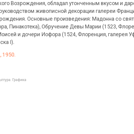
ого Возрождения, обладал утонченным вкусом и дар
 руководством живописной декорации галереи Франци
зрождения. Основные произведения: Мадонна со свят
ерра, Пинакотека), Обручение Девы Марии (1523, Флоре
Моисей и дочери Иофора (1524, Флоренция, галерея У
ка I).
, 1950.
птура. Графика