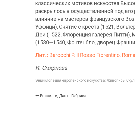
классических мотивов искусства Высок
раскрылось в осуществленной под его
влияние на мастеров французского Во
Уффици), Снятие с креста (1521, Вольт
Деи (1522, Флоренция галерея Питти), 
(1530—1540, Фонтенбло, дворец Францис
Лит.:
Barocchi P. Il Rosso Fiorentino. Roma
И. Смирнова
Энциклопедия европейского искусства: Живопись. Скуль
Россетти, Данте Габриел