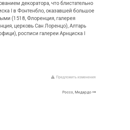
ованием декоратора, что блистательно
ска I в Фонтенбло, оказавшей большое
ыми (1518, Флоренция, галерея
нция, церковь Сан Лоренцо), Алтарь
ффици), росписи галереи Арнциска I
Предложить изменения
Россо, Медардо