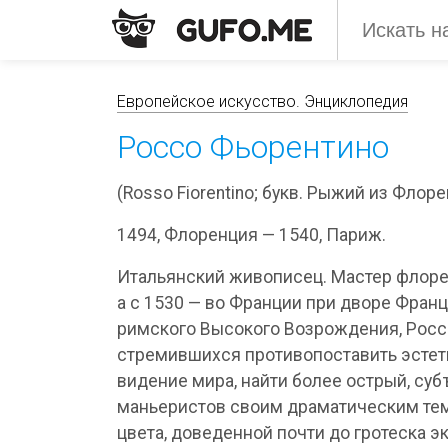
Европейское искусство. Энциклопедия
Россо Фьорентино
(Rosso Fiorentino; букв. Рыжий из Флор
1494, Флоренция — 1540, Париж.
Итальянский живописец. Мастер флорент
а с 1530 — во Франции при дворе Фран
римского Высокого Возрождения, Россо
стремившихся противопоставить эстет
видение мира, найти более острый, су
маньеристов своим драматическим тем
цвета, доведенной почти до гротеска э