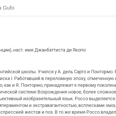
енции), наст. имя Джанбаттиста ди Якопо
ийской школы. Учился у А. дель Сарто и Понтормо. Р
циска I. Работавший в переломную эпоху, отмеченную
, как и Я. Понтормо, принадлежит к первому поколе
ической системе Возрождения новое, более сложное
бъективный изобразительный язык. Россо выделяется
пераментом и экстравагантностью, всплесками эмо
кспрессией жестов и поз. В то же время Россо владе