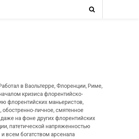
аботал в Ваольтерре, Флоренции, Риме,
 началом кризиса флорентийско-
нию флорентийских маньеристов,
, обостренно-личное, смятенное
 даже на фоне других флорентийских
ции, патетической напряженностью
л и всем богатством арсенала