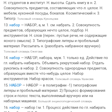
Н. студентов в институт. Н. высоты. Сдать книгу в н. 2.
Совокупность предметов, составляющих что-л. целое. Н.
мебели, кухонной посуды, бокалов. Косметический н. 3.
Типогр.
Толковый словарь Кузнецова
набор
— НАБОР, а, м. 1. см. набрать. 2. Совокупность
предметов, образующих нечто целое, подбор. Н.
инструментов. Н. слов (перен.: пустые речи, не содержащие
ясного смысла). 3. Типографские литеры и пробельный
материал. Рассыпать н. (разобрать набранное вручную).
Толковый словарь Ожегова
набор
— НАБ’ОР, набора, ·муж. 1. только ед. Действие по
гл. набрать-набирать. Объявить рекрутский набор. Отдать
рукопись в набор. 2. Совокупность однородных предметов,
образующих вместе что-нибудь целое. Набор
инструментов. Набор красок.
Толковый словарь Ушакова
НАБОР
— НАБОР — в полиграфии -1) типографские
литеры и пробельный материал. 2) Процесс формирования
строк и полос текста, выполняемый вручную или на
наборных машинах.
Большой энциклопедический словарь
набор
— набор I м. 1. Процесс действия по гл. набирать