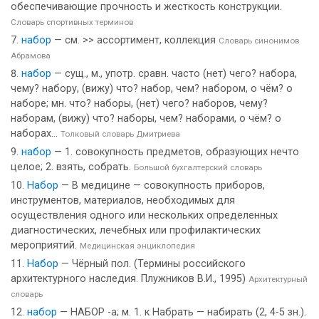
обеспечивающие прочность и жесткость конструкции.
Словарь спортивных терминов
набор
— см. >> ассортимент, коллекция
Словарь синонимов
Абрамова
набор
— сущ., м., употр. сравн. часто (нет) чего? набора,
чему? набору, (вижу) что? набор, чем? набором, о чём? о
наборе; мн. что? наборы, (нет) чего? наборов, чему?
наборам, (вижу) что? наборы, чем? наборами, о чём? о
наборах...
Толковый словарь Дмитриева
набор
— 1. совокупность предметов, образующих нечто
целое; 2. взять, собрать.
Большой бухгалтерский словарь
Набор
— В медицине — совокупность приборов,
инструментов, материалов, необходимых для
осуществления одного или нескольких определенных
диагностических, лечебных или профилактических
мероприятий.
Медицинская энциклопедия
Набор
— Чёрный пол. (Термины российского
архитектурного наследия. Плужников В.И., 1995)
Архитектурный
словарь
набор
— НАБОР -а; м. 1. к Набрать — набирать (2, 4-5 зн.).