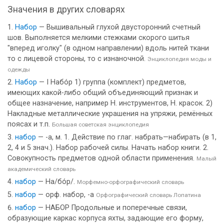
Значения в других словарях
Набор
— Вышивальный глухой двусторонний счетный
шов. Выполняется мелкими стежками скорого шитья
"вперед иголку" (в одном направлении) вдоль нитей ткани
то с лицевой стороны, то с изнаночной.
Энциклопедия моды и
одежды
Набор
— I Набо́р 1) группа (комплект) предметов,
имеющих какой-либо общий объединяющий признак и
общее назначение, например Н. инструментов, Н. красок. 2)
Накладные металлические украшения на упряжи, ремённых
поясах и т.п.
Большая советская энциклопедия
набор
— -а, м. 1. Действие по глаг. набрать—набирать (в 1,
2, 4 и 5 знач.). Набор рабочей силы. Начать набор книги. 2.
Совокупность предметов одной области применения.
Малый
академический словарь
набор
— На/бо́р/.
Морфемно-орфографический словарь
набор
— орф. набор, -а
Орфографический словарь Лопатина
набор
— НАБОР Продольные и поперечные связи,
образующие каркас корпуса яхты, задающие его форму,