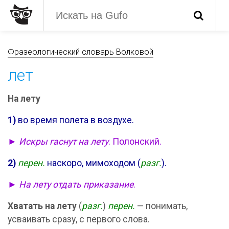
Фразеологический словарь Волковой
лет
На лету
1)
во время полета в воздухе.
►
Искры гаснут на лету
. Полонский.
2)
перен.
наскоро, мимоходом (
разг.
).
►
На лету отдать приказание
.
Хватать на лету
(
разг.
)
перен.
— понимать,
усваивать сразу, с первого слова.