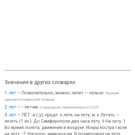
Значения в других словарях
лет
— Позволительно, можно; нелет — нельзя.
Краткий
церковнославянский словарь
лет
— • летчик
Сокращения, применяемые в СССР
лет
— ЛЁТ -а (-у), предл. о лёте, на лету; м. к Летать —
лететь (1 зн.). До Симферополя два часа лёту. ◊ На лету. 1.
Во время полёта, движения в воздухе. Искры костра гасли
на лету. -2. Наскоро, мимоходом. Я позавтракал на лету.