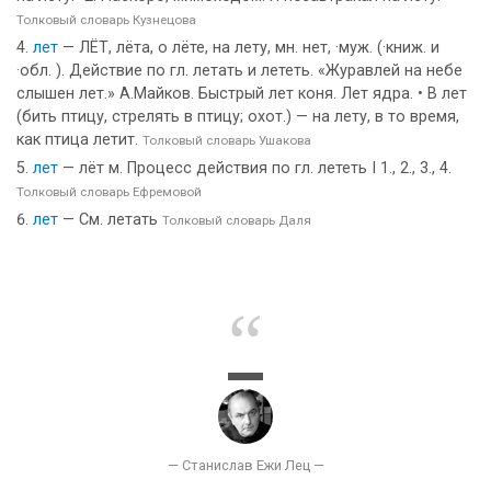
Толковый словарь Кузнецова
лет
— ЛЁТ, лёта, о лёте, на лету, мн. нет, ·муж. (·книж. и
·обл. ). Действие по гл. летать и лететь. «Журавлей на небе
слышен лет.» А.Майков. Быстрый лет коня. Лет ядра. • В лет
(бить птицу, стрелять в птицу; охот.) — на лету, в то время,
как птица летит.
Толковый словарь Ушакова
лет
— лёт м. Процесс действия по гл. лететь I 1., 2., 3., 4.
Толковый словарь Ефремовой
лет
— См. летать
Толковый словарь Даля