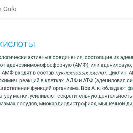
кислоты
иологически активные соединения, состоящие из аден
ют аденозинмонофосфорную (АМФ), или адениловую,
 АМФ входят в состав
нуклеиновых кислот
. Циклич. 
иохимич. реакций в клетках. АДФ и АТФ (адениловая с
ществления функций организма. Все А. к. обладают 
атуру матки, усиливают сократительную деятельность
пазмах сосудов, миокардиодистрофиях, мышечной ди