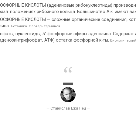
СФОРНЫЕ КИСЛОТЫ (адениновые рибонуклеотиды) производны
азл. положениях рибозного кольца. Большинство А.к. имеют ва
ФОРНЫЕ КИСЛОТЫ — сложные органические соединения, кото
зина.
Ботаника. Словарь терминов
фаты, нуклеотиды, 5'-фосфорные эфиры аденозина. Содержат а
(аденозинтрифосфат, АТФ) остатка фосфорной к-ты.
Биологический