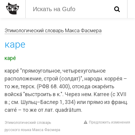
Этимологический словарь Макса Фасмера
каре
каре́
карре́ "прямоугольное, четырехугольное
расположение, строй (солдат)", народн. корре́я –
то же, терск. (РФВ 68. 400), отсюда окаре́ить
войска́ "выстроить в к.". Через нем. Karree (с XVII
в.; см. Шульц–Баслер 1, 334) или прямо из франц.
carré – то же от лат. quadrātum.
Предложить изменения
Этимологический словарь
русского языка Макса Фасмера