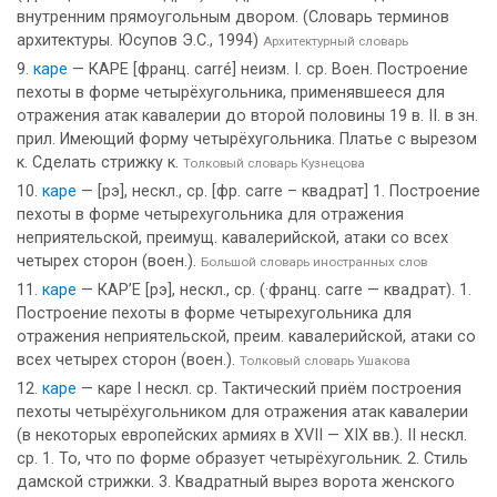
внутренним прямоугольным двором. (Словарь терминов
архитектуры. Юсупов Э.С., 1994)
Архитектурный словарь
каре
— КАРЕ [франц. carré] неизм. I. ср. Воен. Построение
пехоты в форме четырёхугольника, применявшееся для
отражения атак кавалерии до второй половины 19 в. II. в зн.
прил. Имеющий форму четырёхугольника. Платье с вырезом
к. Сделать стрижку к.
Толковый словарь Кузнецова
каре
— [рэ], нескл., ср. [фр. carre – квадрат] 1. Построение
пехоты в форме четырехугольника для отражения
неприятельской, преимущ. кавалерийской, атаки со всех
четырех сторон (воен.).
Большой словарь иностранных слов
каре
— КАР’Е [рэ], нескл., ср. (·франц. carre — квадрат). 1.
Построение пехоты в форме четырехугольника для
отражения неприятельской, преим. кавалерийской, атаки со
всех четырех сторон (воен.).
Толковый словарь Ушакова
каре
— каре I нескл. ср. Тактический приём построения
пехоты четырёхугольником для отражения атак кавалерии
(в некоторых европейских армиях в XVII — XIX вв.). II нескл.
ср. 1. То, что по форме образует четырёхугольник. 2. Стиль
дамской стрижки. 3. Квадратный вырез ворота женского