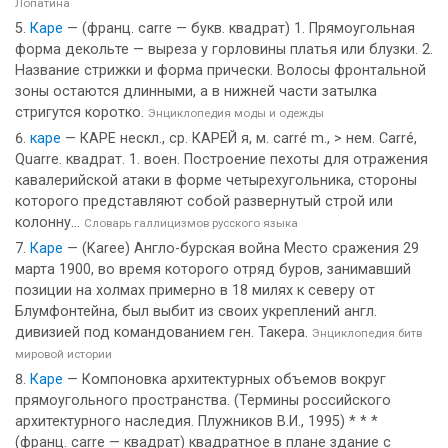
Лопатина
Каре
— (франц. carre — букв. квадрат) 1. Прямоугольная
форма декольте — выреза у горловины платья или блузки. 2.
Название стрижки и форма прически. Волосы фронтальной
зоны остаются длинными, а в нижней части затылка
стригутся коротко.
Энциклопедия моды и одежды
каре
— КАРЕ нескл., ср. КАРЕЙ я, м. carré m., > нем. Carré,
Quarre. квадрат. 1. воен. Построение пехоты для отражения
кавалерийской атаки в форме четырехугольника, стороны
которого представляют собой развернутый строй или
колонну...
Словарь галлицизмов русского языка
Каре
— (Karee) Англо-бурская война Место сражения 29
марта 1900, во время которого отряд буров, занимавший
позиции на холмах примерно в 18 милях к северу от
Блумфонтейна, был выбит из своих укреплений англ.
дивизией под командованием ген. Такера.
Энциклопедия битв
мировой истории
Каре
— Компоновка архитектурных объемов вокруг
прямоугольного пространства. (Термины российского
архитектурного наследия. Плужников В.И., 1995) * * *
(франц. carre — квадрат) квадратное в плане здание с