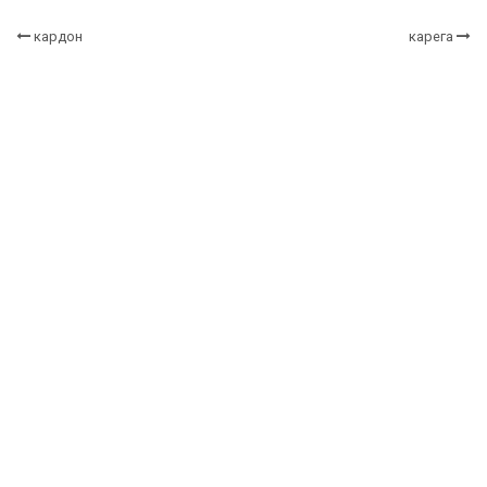
кардон
карега