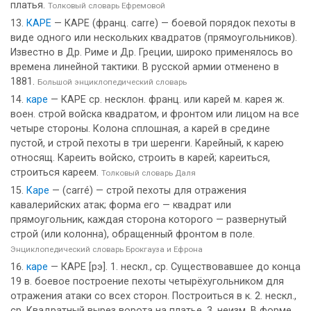
платья.
Толковый словарь Ефремовой
КАРЕ
— КАРЕ (франц. carre) — боевой порядок пехоты в
виде одного или нескольких квадратов (прямоугольников).
Известно в Др. Риме и Др. Греции, широко применялось во
времена линейной тактики. В русской армии отменено в
1881.
Большой энциклопедический словарь
каре
— КАРЕ ср. несклон. франц. или карей м. карея ж.
воен. строй войска квадратом, и фронтом или лицом на все
четыре стороны. Колона сплошная, а карей в средине
пустой, и строй пехоты в три шеренги. Карейный, к карею
относящ. Кареить войско, строить в карей; кареиться,
строиться кареем.
Толковый словарь Даля
Каре
— (carré) — строй пехоты для отражения
кавалерийских атак; форма его — квадрат или
прямоугольник, каждая сторона которого — развернутый
строй (или колонна), обращенный фронтом в поле.
Энциклопедический словарь Брокгауза и Ефрона
каре
— КАРЕ [рэ]. 1. нескл., ср. Существовавшее до конца
19 в. боевое построение пехоты четырёхугольником для
отражения атаки со всех сторон. Построиться в к. 2. нескл.,
ср. Квадратный вырез ворота на платье. 3. неизм. В форме